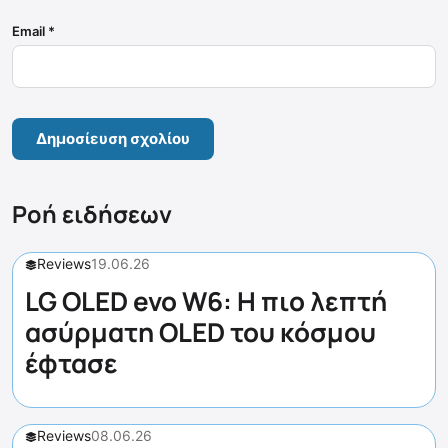
Email
*
Ροή ειδήσεων
Reviews
19.06.26
LG OLED evo W6: Η πιο λεπτή
ασύρματη OLED του κόσμου
έφτασε
Reviews
08.06.26