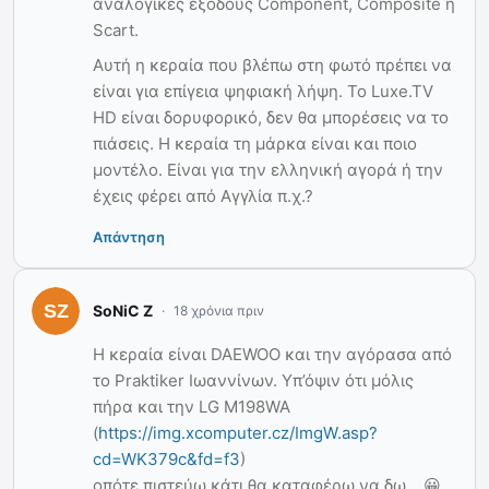
αναλογικές εξόδους Component, Composite η
Scart.
Αυτή η κεραία που βλέπω στη φωτό πρέπει να
είναι για επίγεια ψηφιακή λήψη. Το Luxe.TV
HD είναι δορυφορικό, δεν θα μπορέσεις να το
πιάσεις. Η κεραία τη μάρκα είναι και ποιο
μοντέλο. Είναι για την ελληνική αγορά ή την
έχεις φέρει από Αγγλία π.χ.?
Απάντηση
SoNiC Z
18 χρόνια πριν
Η κεραία είναι DAEWOO και την αγόρασα από
το Praktiker Ιωαννίνων. Υπ’όψιν ότι μόλις
πήρα και την LG M198WA
(
https://img.xcomputer.cz/ImgW.asp?
cd=WK379c&fd=f3
)
οπότε πιστεύω κάτι θα καταφέρω να δω… 😀