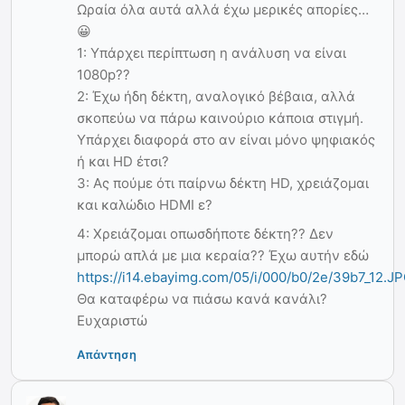
Ωραία όλα αυτά αλλά έχω μερικές απορίες…
😀
1: Υπάρχει περίπτωση η ανάλυση να είναι
1080p??
2: Έχω ήδη δέκτη, αναλογικό βέβαια, αλλά
σκοπεύω να πάρω καινούριο κάποια στιγμή.
Υπάρχει διαφορά στο αν είναι μόνο ψηφιακός
ή και HD έτσι?
3: Ας πούμε ότι παίρνω δέκτη HD, χρειάζομαι
και καλώδιο HDMI ε?
4: Χρειάζομαι οπωσδήποτε δέκτη?? Δεν
μπορώ απλά με μια κεραία?? Έχω αυτήν εδώ
https://i14.ebayimg.com/05/i/000/b0/2e/39b7_12.J
Θα καταφέρω να πιάσω κανά κανάλι?
Ευχαριστώ
Απάντηση