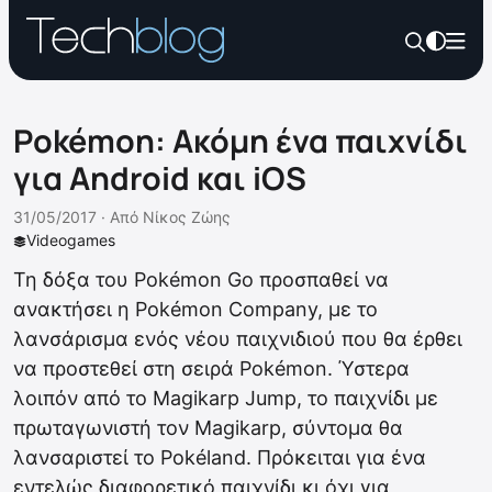
Pokémon: Ακόμη ένα παιχνίδι
για Android και iOS
31/05/2017 ·
Από
Νίκος Ζώης
Videogames
Τη δόξα του Pokémon Go προσπαθεί να
ανακτήσει η Pokémon Company, με το
λανσάρισμα ενός νέου παιχνιδιού που θα έρθει
να προστεθεί στη σειρά Pokémon. Ύστερα
λοιπόν από το Magikarp Jump, το παιχνίδι με
πρωταγωνιστή τον Magikarp, σύντομα θα
λανσαριστεί το Pokéland. Πρόκειται για ένα
εντελώς διαφορετικό παιχνίδι κι όχι για