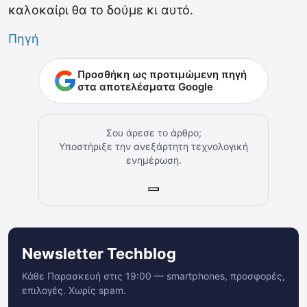
καλοκαίρι θα το δούμε κι αυτό.
Πηγή
Προσθήκη ως προτιμώμενη πηγή
στα αποτελέσματα Google
Σου άρεσε το άρθρο;
Υποστήριξε την ανεξάρτητη τεχνολογική
ενημέρωση.
Newsletter Techblog
Κάθε Παρασκευή στις 19:00 — smartphones, προσφορές,
επιλογές. Χωρίς spam.