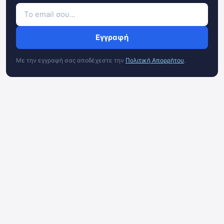
Εγγραφή
Με την εγγραφή σας αποδέχεστε την
Πολιτική Απορρήτου
.