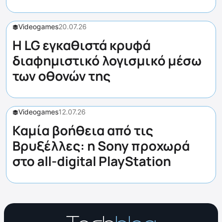
Videogames
20.07.26
Η LG εγκαθιστά κρυφά
διαφημιστικό λογισμικό μέσω
των οθονών της
Videogames
12.07.26
Καμία βοήθεια από τις
Βρυξέλλες: η Sony προχωρά
στο all-digital PlayStation