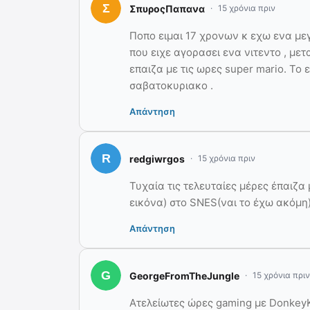
ΣπυροςΠαπανα
15 χρόνια πριν
Ποπο ειμαι 17 χρονων κ εχω ενα με
που ειχε αγορασει ενα νιτεντο , μετ
επαιζα με τις ωρες super mario. Το
σαβατοκυριακο .
Απάντηση
redgiwrgos
15 χρόνια πριν
Τυχαία τις τελευταίες μέρες έπαιζα
εικόνα) στο SNES(ναι το έχω ακόμη).
Απάντηση
GeorgeFromTheJungle
15 χρόνια πριν
Ατελείωτες ώρες gaming με DonkeyK