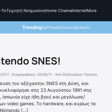
-To
Τεχνητή Νοημοσύνη
Home Cinema
Internet
More
Trending:
iPhone
Samsung
Xiaomi
ntendo SNES!
/2011 ·
Ενημερώθηκε: 25/08/11
·
Από
Αλέξανδρος Παππάς
ευση του αξέχαστου SNES στη Δύση, και
κυκλοφόρησε στις 23 Αυγούστου 1991 στις
, Ιαπωνία είχε ήδη βγει) και μεγάλωσε/
ων video games. To hardware, και κυρίως τα
 Nintendo […]