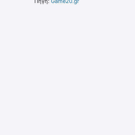
Πηγή:
Game20.gr