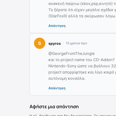
συσκευή παίρνω (xbox,psp,κινητό) τ
Το ξέρατε ότι είχαν μεγάλα σχέδια
(StarFoxII) αλλά τα ακύρωσαν λόγ
Απάντηση
spyros
15 χρόνια πριν
@GeorgeFromTheJungle
και το project name του CD-Addon? 
Nintendo-Sony ώστε να βγάλουν 32b
project απορρίφτηκε και λίγο καιρό
αυτόνομη κονσόλα.
Απάντηση
Αφήστε μια απάντηση
Η ηλ. διεύθυνση σας δεν δημοσιεύεται.
Τα υποχρεωτι