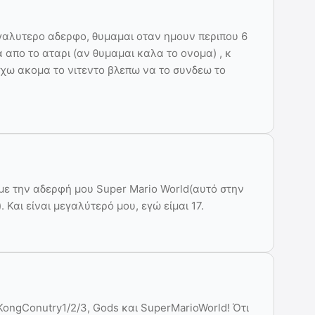
γαλυτερο αδερφο, θυμαμαι οταν ημουν περιπου 6
α απο το αταρι (αν θυμαμαι καλα το ονομα) , κ
 εχω ακομα το νιτεντο βλεπω να το συνδεω το
 με την αδερφή μου Super Mario World(αυτό στην
 Και είναι μεγαλύτερό μου, εγώ είμαι 17.
ongConutry1/2/3, Gods και SuperMarioWorld! Ότι