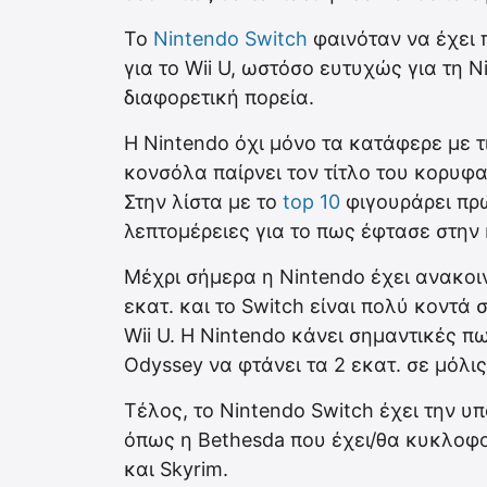
To
Nintendo Switch
φαινόταν να έχει π
για το Wii U, ωστόσο ευτυχώς για τη 
διαφορετική πορεία.
Η Nintendo όχι μόνο τα κατάφερε με τ
κονσόλα παίρνει τον τίτλο του κορυφ
Στην λίστα με το
top 10
φιγουράρει πρώ
λεπτομέρειες για το πως έφτασε στην
Μέχρι σήμερα η Nintendo έχει ανακοιν
εκατ. και το Switch είναι πολύ κοντά 
Wii U. Η Nintendo κάνει σημαντικές πω
Odyssey να φτάνει τα 2 εκατ. σε μόλις
Τέλος, το Nintendo Switch έχει την υπ
όπως η Bethesda που έχει/θα κυκλοφο
και Skyrim.