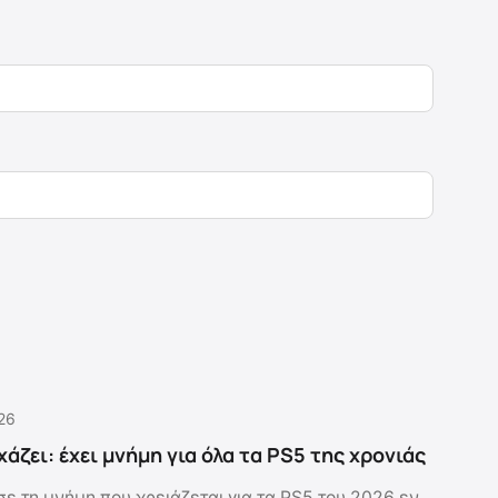
.26
άζει: έχει μνήμη για όλα τα PS5 της χρονιάς
ε τη μνήμη που χρειάζεται για τα PS5 του 2026 εν