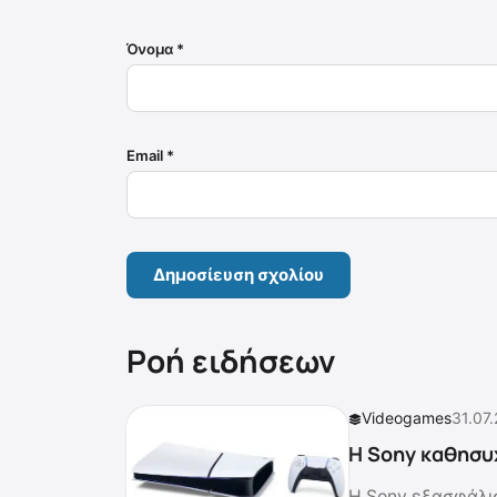
Όνομα
*
Email
*
Ροή ειδήσεων
Videogames
31.07
Η Sony καθησυχ
Η Sony εξασφάλισ