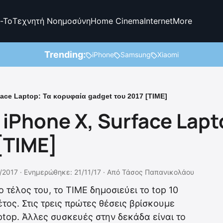
-To
Τεχνητή Νοημοσύνη
Home Cinema
Internet
More
Trending:
iPhone
Samsung
Xiaomi
face Laptop: Τα κορυφαία gadget του 2017 [TIME]
 iPhone X, Surface Lap
[TIME]
/2017 ·
Ενημερώθηκε: 21/11/17
·
Από
Τάσος Παπανικολάου
ο τέλος του, το ΤΙΜΕ δημοσιεύει το top 10
ος. Στις τρεις πρώτες θέσεις βρίσκουμε
aptop. Άλλες συσκευές στην δεκάδα είναι το