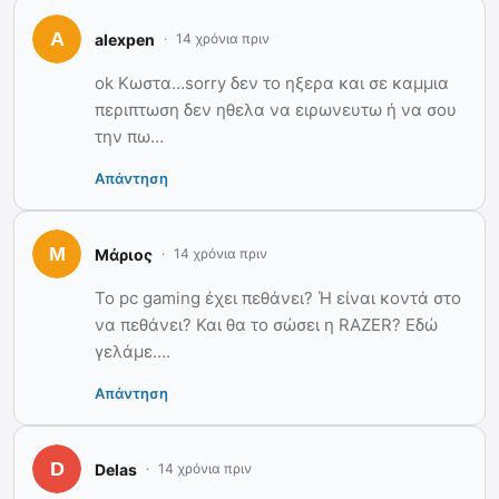
alexpen
14 χρόνια πριν
ok Κωστα…sorry δεν το ηξερα και σε καμμια
περιπτωση δεν ηθελα να ειρωνευτω ή να σου
την πω…
Απάντηση
Μάριος
14 χρόνια πριν
To pc gaming έχει πεθάνει? Ή είναι κοντά στο
να πεθάνει? Και θα το σώσει η RAZER? Εδώ
γελάμε….
Απάντηση
Delas
14 χρόνια πριν