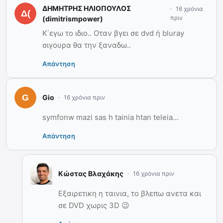
ΔΗΜΗΤΡΗΣ ΗΛΙΟΠΟΥΛΟΣ
16 χρόνια
πριν
(dimitrismpower)
Κ΄εγω το ιδιο.. Οταν βγει σε dvd ή bluray
σιγουρα θα την ξαναδω..
Απάντηση
Gio
16 χρόνια πριν
symfonw mazi sas h tainia htan teleia…
Απάντηση
Κώστας Βλαχάκης
16 χρόνια πριν
Εξαιρετικη η ταινια, το βλεπω ανετα και
σε DVD χωρις 3D 😉