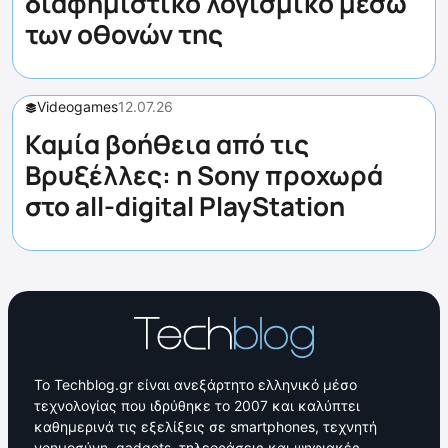
διαφημιστικό λογισμικό μέσω
των οθονών της
Videogames
12.07.26
Καμία βοήθεια από τις
Βρυξέλλες: η Sony προχωρά
στο all-digital PlayStation
Το Techblog.gr είναι ανεξάρτητο ελληνικό μέσο
τεχνολογίας που ιδρύθηκε το 2007 και καλύπτει
καθημερινά τις εξελίξεις σε smartphones, τεχνητή
νοημοσύνη, gadgets, τηλεοράσεις και ψηφιακές