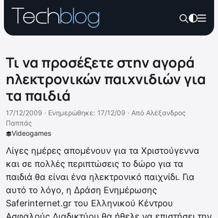
Τι να προσέξετε στην αγορά
ηλεκτρονικών παιχνιδιών για
τα παιδιά
17/12/2009 ·
Ενημερώθηκε: 17/12/09
·
Από
Αλέξανδρος
Παππάς
Videogames
Λίγες ημέρες απομένουν για τα Χριστούγεννα
και σε πολλές περιπτώσεις το δώρο για τα
παιδιά θα είναι ένα ηλεκτρονικό παιχνίδι. Για
αυτό το λόγο, η Δράση Ενημέρωσης
Saferinternet.gr του Ελληνικού Κέντρου
Ασφαλούς Διαδικτύου θα ήθελε να επιστήσει την