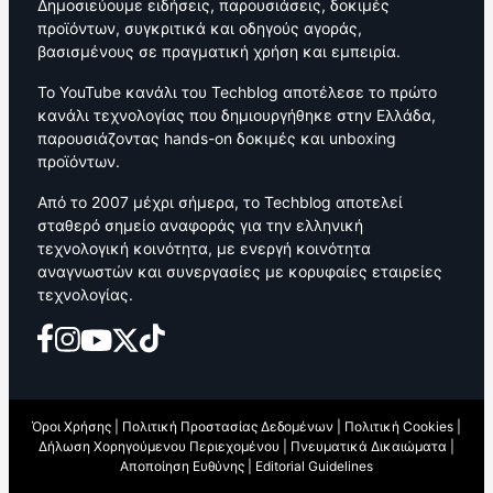
Δημοσιεύουμε ειδήσεις, παρουσιάσεις, δοκιμές
προϊόντων, συγκριτικά και οδηγούς αγοράς,
βασισμένους σε πραγματική χρήση και εμπειρία.
Το YouTube κανάλι του Techblog αποτέλεσε το πρώτο
κανάλι τεχνολογίας που δημιουργήθηκε στην Ελλάδα,
παρουσιάζοντας hands-on δοκιμές και unboxing
προϊόντων.
Από το 2007 μέχρι σήμερα, το Techblog αποτελεί
σταθερό σημείο αναφοράς για την ελληνική
τεχνολογική κοινότητα, με ενεργή κοινότητα
αναγνωστών και συνεργασίες με κορυφαίες εταιρείες
τεχνολογίας.
Όροι Χρήσης
|
Πολιτική Προστασίας Δεδομένων
|
Πολιτική Cookies
|
Δήλωση Χορηγούμενου Περιεχομένου
|
Πνευματικά Δικαιώματα
|
Αποποίηση Ευθύνης
|
Editorial Guidelines