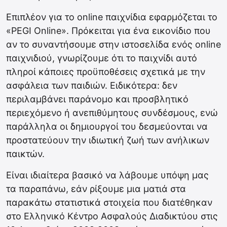
Επιπλέον για το online παιχνίδια εφαρμόζεται το
«PEGI Online». Πρόκειται για ένα εικονίδιο που
αν το συναντήσουμε στην ιστοσελίδα ενός online
παιχνιδιού, γνωρίζουμε ότι το παιχνίδι αυτό
πληροί κάποιες προϋποθέσεις σχετικά με την
ασφάλεια των παιδιών. Ειδικότερα: δεν
περιλαμβάνει παράνομο και προσβλητικό
περιεχόμενο ή ανεπιθύμητους συνδέσμους, ενώ
παράλληλα οι δημιουργοί του δεσμεύονται να
προστατεύουν την ιδιωτική ζωή των ανήλικων
παικτών.
Είναι ιδιαίτερα βασικό να λάβουμε υπόψη μας
τα παραπάνω, εάν ρίξουμε μια ματιά στα
παρακάτω στατιστικά στοιχεία που διατέθηκαν
στο Ελληνικό Κέντρο Ασφαλούς Διαδικτύου στις