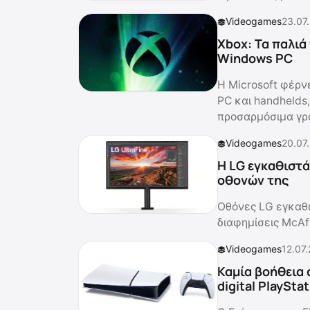
Videogames
23.07
Xbox: Τα παλιά
Windows PC
Η Microsoft φέρν
PC και handhelds,
προσαρμόσιμα γρ
Videogames
20.07
Η LG εγκαθιστά
οθονών της
Οθόνες LG εγκαθ
διαφημίσεις McAf
Videogames
12.07
Καμία βοήθεια 
digital PlaySta