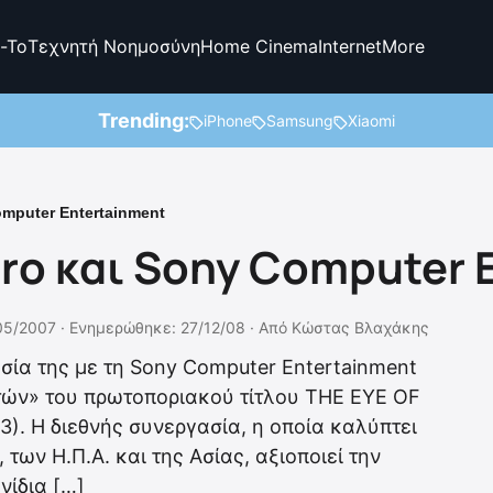
-To
Τεχνητή Νοημοσύνη
Home Cinema
Internet
More
Trending:
iPhone
Samsung
Xiaomi
mputer Entertainment
ro και Sony Computer 
05/2007 ·
Ενημερώθηκε: 27/12/08
·
Από
Κώστας Βλαχάκης
σία της με τη Sony Computer Entertainment
ρτών» του πρωτοποριακού τίτλου THE EYE OF
. Η διεθνής συνεργασία, η οποία καλύπτει
 των Η.Π.Α. και της Ασίας, αξιοποιεί την
νίδια […]