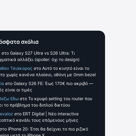
όσφατα σχόλια
S
στο
Galaxy S27 Ultra vs S26 Ultra: Τι
γματικά αλλάζει (spoiler: όχι το design)
αθαν Τσιακαρας
στο
Αυτό το κινητό είναι το
το χωρίς κανένα πλαίσιο, οθόνη με 0mm bezel
os
στο
Galaxy S26 FE: Έως 170€ πιο ακριβό —
ς είναι οι τιμές
βαζω Εδω
στο
Το κρυφό setting του router που
ει το πρόβλημα του διπλού δικτύου
evaloz
στο
ERT Digital | Νέο interactive
εοπτικό κανάλι τους επόμενους μήνες
στο
iPhone 20: Έτσι θα δείχνει το πιο ριζικό
esign μετά το iPhone X