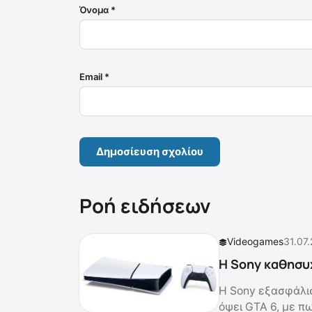
Όνομα
*
Email
*
Ροή ειδήσεων
Videogames
31.07
Η Sony καθησυχ
Η Sony εξασφάλισ
όψει GTA 6, με πω