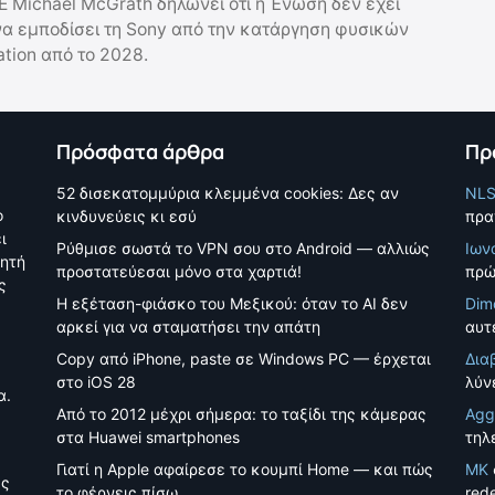
Ε Michael McGrath δηλώνει ότι η Ένωση δεν έχει
να εμποδίσει τη Sony από την κατάργηση φυσικών
tion από το 2028.
Πρόσφατα άρθρα
Πρ
52 δισεκατομμύρια κλεμμένα cookies: Δες αν
NL
ο
κινδυνεύεις κι εσύ
πρα
ι
Ρύθμισε σωστά το VPN σου στο Android — αλλιώς
Ιων
νητή
προστατεύεσαι μόνο στα χαρτιά!
πρώ
ς
Η εξέταση-φιάσκο του Μεξικού: όταν το AI δεν
Dim
αρκεί για να σταματήσει την απάτη
αυτέ
Copy από iPhone, paste σε Windows PC — έρχεται
Δια
στο iOS 28
λύν
α.
Από το 2012 μέχρι σήμερα: το ταξίδι της κάμερας
Agg
στα Huawei smartphones
τηλ
Γιατί η Apple αφαίρεσε το κουμπί Home — και πώς
MK
ές
το φέρνεις πίσω
red