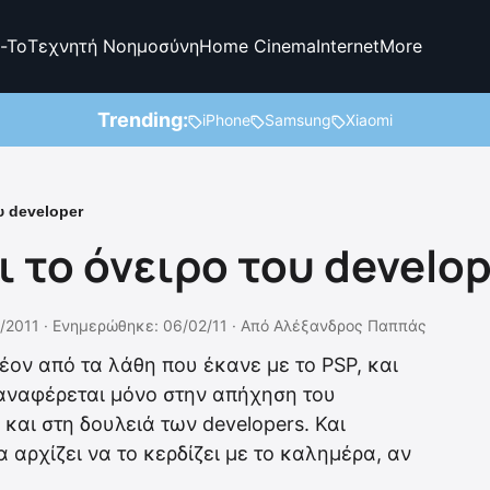
-To
Τεχνητή Νοημοσύνη
Home Cinema
Internet
More
Trending:
iPhone
Samsung
Xiaomi
υ developer
ι το όνειρο του develo
/2011 ·
Ενημερώθηκε: 06/02/11
·
Από
Αλέξανδρος Παππάς
λέον από τα λάθη που έκανε με το PSP, και
 αναφέρεται μόνο στην απήχηση του
αι στη δουλειά των developers. Και
 αρχίζει να το κερδίζει με το καλημέρα, αν