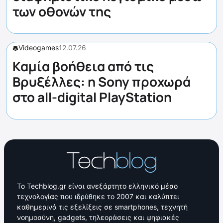
των οθονών της
Videogames
12.07.26
Καμία βοήθεια από τις
Βρυξέλλες: η Sony προχωρά
στο all-digital PlayStation
Το Techblog.gr είναι ανεξάρτητο ελληνικό μέσο
τεχνολογίας που ιδρύθηκε το 2007 και καλύπτει
καθημερινά τις εξελίξεις σε smartphones, τεχνητή
νοημοσύνη, gadgets, τηλεοράσεις και ψηφιακές