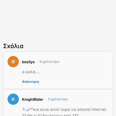
Σχόλια
bezilys
9 χρόνια πριν
α καλά….
Απάντηση
KnightRider
9 χρόνια πριν
Τι μ**κια είναι αυτό τώρα να απαιτεί Internet
?? Με τι IQ δουλεύουν εκεί ???