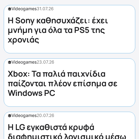
Videogames
31.07.26
Η Sony καθησυχάζει: έχει
μνήμη για όλα τα PS5 της
χρονιάς
Videogames
23.07.26
Xbox: Τα παλιά παιχνίδια
παίζονται πλέον επίσημα σε
Windows PC
Videogames
20.07.26
Η LG εγκαθιστά κρυφά
διαφημιστικό λογισμικό μέσω