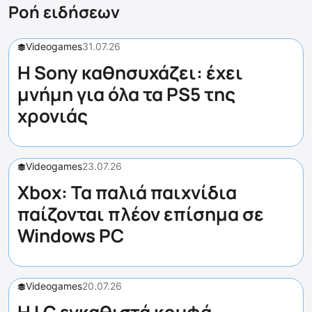
Ροή ειδήσεων
Videogames
31.07.26
Η Sony καθησυχάζει: έχει
μνήμη για όλα τα PS5 της
χρονιάς
Videogames
23.07.26
Xbox: Τα παλιά παιχνίδια
παίζονται πλέον επίσημα σε
Windows PC
Videogames
20.07.26