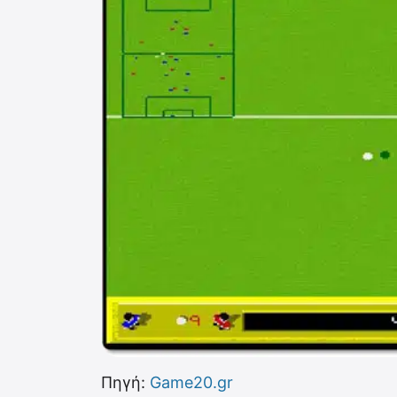
Πηγή:
Game20.gr