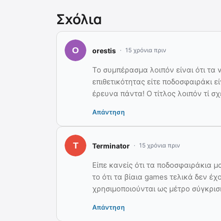
Σχόλια
orestis
15 χρόνια πριν
Το συμπέρασμα λοιπόν είναι ότι τα 
επιθετικότητας είτε ποδοσφαιράκι εί
έρευνα πάντα! Ο τίτλος λοιπόν τί σχ
Απάντηση
Terminator
15 χρόνια πριν
Είπε κανείς ότι τα ποδοσφαιράκια μ
το ότι τα βίαια games τελικά δεν έχ
χρησιμοποιούνται ως μέτρο σύγκριση
Απάντηση