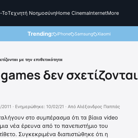
-To
Τεχνητή Νοημοσύνη
Home Cinema
Internet
More
Trending:
iPhone
Samsung
Xiaomi
τίζονται με την επιθετικότητα
 games δεν σχετίζονται
/2011 ·
Ενημερώθηκε: 10/02/21
·
Από
Αλέξανδρος Παππάς
αλήγουν στο συμπέρασμα ότι τα βίαια video
μια νέα έρευνα από το πανεπιστήμιο του
ντίθετο. Συγκεκριμένα διαπιστώθηκε ότι η