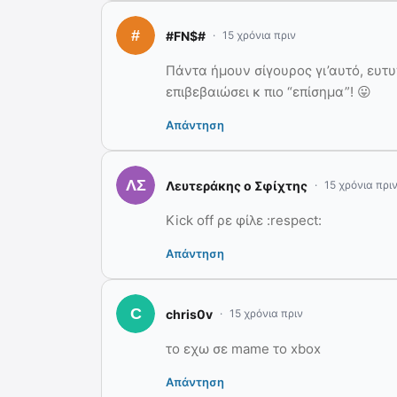
#FN$#
15 χρόνια πριν
Πάντα ήμουν σίγουρος γι’αυτό, ευτ
επιβεβαιώσει κ πιο “επίσημα”! 😛
Απάντηση
Λευτεράκης ο Σφίχτης
15 χρόνια πρι
Kick off ρε φίλε :respect:
Απάντηση
chris0v
15 χρόνια πριν
το εχω σε mame το xbox
Απάντηση