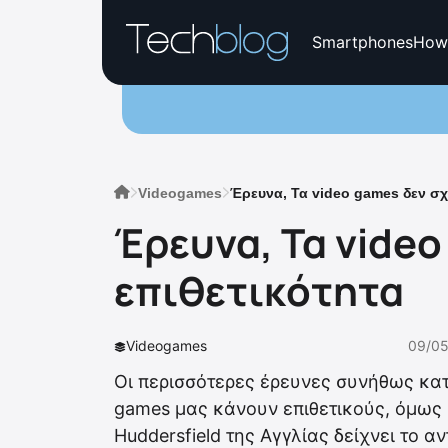
Smartphones
How
Videogames
Έρευνα, Τα video games δεν σχε
Έρευνα, Τα video
επιθετικότητα
Videogames
09/05
Οι περισσότερες έρευνες συνήθως κατ
games μας κάνουν επιθετικούς, όμως 
Huddersfield της Αγγλίας δείχνει το α