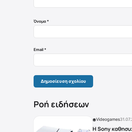
Όνομα
*
Email
*
Ροή ειδήσεων
Videogames
31.07
Η Sony καθησυχ