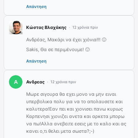
Απάντηση
Κώστας Βλαχάκης
12 χρόνια πριν
Ανδρέας, Μακάρι να έχει χιόνια!!! 🙂
Sakis, Θα σε περιμένουμε! 🙂
Απάντηση
Ανδρεας
12 χρόνια πριν
Μωρε σιγουρα θα εχει μονο να μην ειναι
υπερβολικα πολυ για να το απολαυσετε και
καλυτερα!Εαν πει και χιονισει πανω κυριως
Καρπενησι χιονιζει ανετα και αρκετα μπορω
να πω!Αλλα ανεβειτε εσεις με το καλο και ας
κανει ο,τι θελει μετα σωστα?;-)