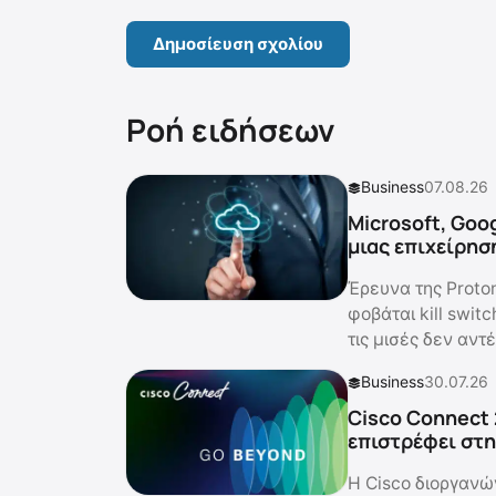
Ροή ειδήσεων
Business
07.08.26
Microsoft, Goo
μιας επιχείρησ
Έρευνα της Proto
φοβάται kill swit
τις μισές δεν αντ
Business
30.07.26
Cisco Connect 
επιστρέφει στ
Η Cisco διοργανώ