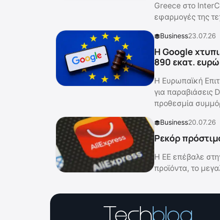
Greece στο InterC
εφαρμογές της τε
Business
23.07.26
Η Google χτυπι
890 εκατ. ευρώ
Η Ευρωπαϊκή Επιτ
για παραβιάσεις D
προθεσμία συμμ
Business
20.07.26
Ρεκόρ πρόστιμο
Η ΕΕ επέβαλε στη
προϊόντα, το μεγ