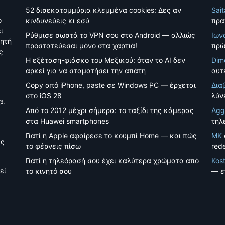
52 δισεκατομμύρια κλεμμένα cookies: Δες αν
Sai
ο
κινδυνεύεις κι εσύ
πρα
ι
Ρύθμισε σωστά το VPN σου στο Android — αλλιώς
Ιων
νητή
προστατεύεσαι μόνο στα χαρτιά!
πρώ
ς
Η εξέταση-φιάσκο του Μεξικού: όταν το AI δεν
Dim
αρκεί για να σταματήσει την απάτη
αυτέ
Copy από iPhone, paste σε Windows PC — έρχεται
Δια
στο iOS 28
λύν
α.
Από το 2012 μέχρι σήμερα: το ταξίδι της κάμερας
Agg
στα Huawei smartphones
τηλ
Γιατί η Apple αφαίρεσε το κουμπί Home — και πώς
MK
ές
το φέρνεις πίσω
red
Γιατί η τηλεόρασή σου έχει καλύτερα χρώματα από
Kos
εί
το κινητό σου
— ε