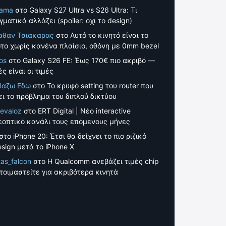
tama
στο
Galaxy S27 Ultra vs S26 Ultra: Τι
γματικά αλλάζει (spoiler: όχι το design)
αθαν Τσιακαρας
στο
Αυτό το κινητό είναι το
το χωρίς κανένα πλαίσιο, οθόνη με 0mm bezel
os
στο
Galaxy S26 FE: Έως 170€ πιο ακριβό —
ς είναι οι τιμές
βαζω Εδω
στο
Το κρυφό setting του router που
ει το πρόβλημα του διπλού δικτύου
evaloz
στο
ERT Digital | Νέο interactive
εοπτικό κανάλι τους επόμενους μήνες
στο
iPhone 20: Έτσι θα δείχνει το πιο ριζικό
esign μετά το iPhone X
tas_falcon
στο
Η Qualcomm ανεβάζει τιμές chip
τοιμαστείτε για ακριβότερα κινητά