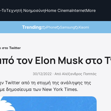
-To
Τεχνητή Νοημοσύνη
Home Cinema
Internet
More
Trending:
iPhone
Samsung
Xiaomi
 στο Twitter
πό τον Elon Musk στο T
30/12/2022 ·
Από
Αλέξανδρος Παππάς
ην Twitter από τη στιγμή της ανάληψης της
 με δημοσίευμα των New York Times.