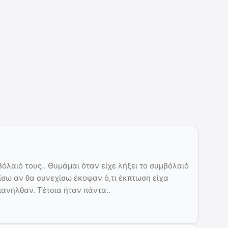
βόλαιό τους.. Θυμάμαι όταν είχε λήξει το συμβόλαιό
ίσω αν θα συνεχίσω έκοψαν ό,τι έκπτωση είχα
πανήλθαν. Τέτοια ήταν πάντα..