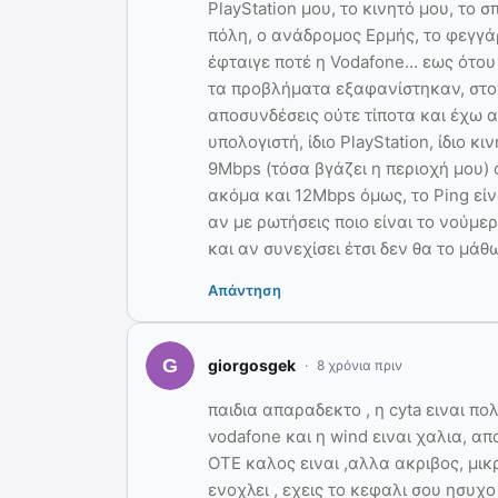
PlayStation μου, το κινητό μου, το σπ
πόλη, ο ανάδρομος Ερμής, το φεγγάρ
έφταιγε ποτέ η Vodafone… εως ότου
τα προβλήματα εξαφανίστηκαν, στο
αποσυνδέσεις ούτε τίποτα και έχω ακ
υπολογιστή, ίδιο PlayStation, ίδιο 
9Mbps (τόσα βγάζει η περιοχή μου)
ακόμα και 12Mbps όμως, το Ping εί
αν με ρωτήσεις ποιο είναι το νούμ
και αν συνεχίσει έτσι δεν θα το μ
Απάντηση
giorgosgek
8 χρόνια πριν
παιδια απαραδεκτο , η cyta ειναι π
vodafone και η wind ειναι χαλια, α
ΟΤΕ καλος ειναι ,αλλα ακριβος, μικ
ενοχλει , εχεις το κεφαλι σου ησυχο