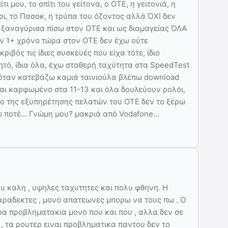
ίτι μου, το σπίτι του γείτονα, ο ΟΤΕ, η γειτονιά, η
ι, το Πασοκ, η τρύπα του όζοντος αλλά ΌΧΙ δεν
 ξαναγύρισα πίσω στον ΟΤΕ και ως διαμαγείας ΌΛΑ
ν 1+ χρόνο τώρα στον ΟΤΕ δεν έχω ούτε
ριβός τις ίδιες συσκευές που είχα τότε, ίδιο
κινητό, ίδια όλα, έχω σταθερή ταχύτητα στα SpeedTest
 όταν κατεβάζω καμιά ταινιούλα βλέπω download
ναι καρφωμένο στα 11-13 και όλα δουλεύουν ρολόι,
ερο της εξυπηρέτησης πελατών του ΟΤΕ δεν το ξέρω
άθω ποτέ… Γνώμη μου? μακριά από Vodafone…
ολυ καλη , υψηλες ταχυτητες και πολυ φθηνη. Η
παραδεκτες , μονο απατεωνες μπορω να τους πω . Ο
ρα προβληματακια μονο που και που , αλλα δεν σε
 , τα ρουτερ ειναι προβληματικα παντου δεν το