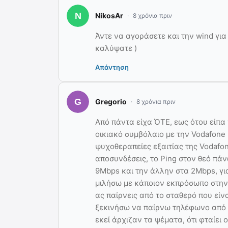
NikosAr
8 χρόνια πριν
Άντε να αγοράσετε και την wind για
καλύψατε )
Απάντηση
Gregorio
8 χρόνια πριν
Από πάντα είχα ΌΤΕ, εως ότου είπα 
οικιακό συμβόλαιο με την Vodafone
ψυχοθεραπείες εξαιτίας της Vodafon
αποσυνδέσεις, το Ping στον θεό πάν
9Mbps και την άλλην στα 2Mbps, γι
μιλήσω με κάποιον εκπρόσωπο στην
ας παίρνεις από το σταθερό που είν
ξεκινήσω να παίρνω τηλέφωνο από 
εκεί άρχιζαν τα ψέματα, ότι φταίει ο