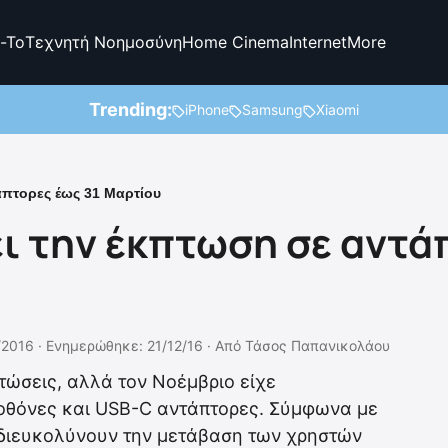
-To
Τεχνητή Νοημοσύνη
Home Cinema
Internet
More
Trending:
iPhone
Samsung
Xiaomi
άπτορες έως 31 Μαρτίου
ι την έκπτωση σε αντά
/2016 ·
Ενημερώθηκε: 21/12/16
·
Από
Τάσος Παπανικολάου
πτώσεις, αλλά τον Νοέμβριο είχε
G οθόνες και USB-C αντάπτορες. Σύμφωνα με
να διευκολύνουν την μετάβαση των χρηστών