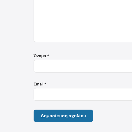
Όνομα
*
Email
*