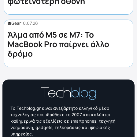
φωτεινότερη οθόνη
Gear
10.07.26
Άλμα από M5 σε M7: Το
MacBook Pro παίρνει άλλο
δρόμο
Το Techblog.gr είναι ανεξάρτητο ελληνικό μέσο
τεχνολογίας που ιδρύθηκε το 2007 και καλύπτει
καθημερινά τις εξελίξεις σε smartphones, τεχνητή
νοημοσύνη, gadgets, τηλεοράσεις και ψηφιακές
υπηρεσίες.