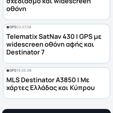
σχεδιασμό και widescreen
οθόνη
GPS
03.07.08
Telematix SatNav 430 | GPS με
widescreen οθόνη αφής και
Destinator 7
GPS
19.05.08
MLS Destinator A3850 | Με
χάρτες Ελλάδας και Κύπρου