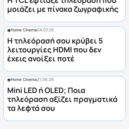
Η TCL έφτιαξε τηλεόραση που
μοιάζει με πίνακα ζωγραφικής
Home Cinema
04.07.26
Η τηλεόρασή σου κρύβει 5
λειτουργίες HDMI που δεν
έχεις ανοίξει ποτέ
Home Cinema
21.06.26
Mini LED ή OLED; Ποια
τηλεόραση αξίζει πραγματικά
τα λεφτά σου