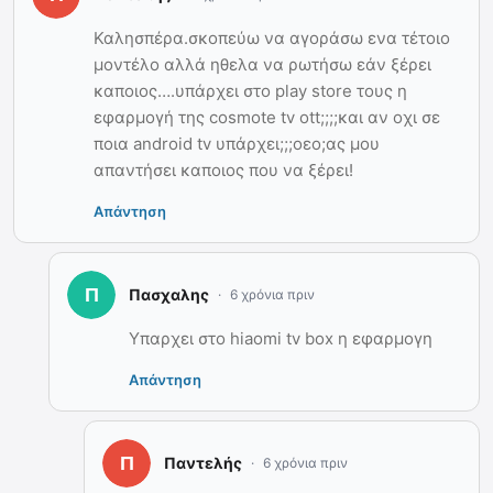
Καλησπέρα.σκοπεύω να αγοράσω ενα τέτοιο
μοντέλο αλλά ηθελα να ρωτήσω εάν ξέρει
καποιος….υπάρχει στο play store τους η
εφαρμογή της cosmote tv ott;;;;και αν οχι σε
ποια android tv υπάρχει;;;οεο;ας μου
απαντήσει καποιος που να ξέρει!
Απάντηση
Πασχαλης
6 χρόνια πριν
Υπαρχει στο hiaomi tv box η εφαρμογη
Απάντηση
Παντελής
6 χρόνια πριν