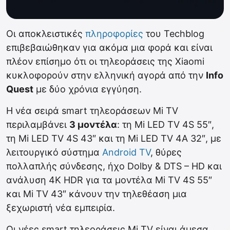
Οι αποκλειστικές
πληροφορίες
του Techblog
επιβεβαιώθηκαν για ακόμα μια φορά και είναι
πλέον επίσημο ότι οι τηλεοράσεις της Xiaomi
κυκλοφορούν στην ελληνική αγορά από την
Info
Quest
με δύο χρόνια εγγύηση.
H νέα σειρά smart τηλεοράσεων Mi TV
περιλαμβάνει
3 μοντέλα
: τη Mi LED TV 4S 55″,
τη Mi LED TV 4S 43″ και τη Mi LED TV 4A 32″, με
λειτουργικό σύστημα
Android TV
, θύρες
πολλαπλής σύνδεσης, ήχο Dolby & DTS – HD και
ανάλυση 4K HDR για τα μοντέλα Mi TV 4S 55″
και Mi TV 43″ κάνουν την τηλεθέαση μια
ξεχωριστή νέα εμπειρία.
Οι νέες smart τηλεοράσεις Mi TV είναι άμεσα