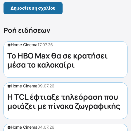
Ροή ειδήσεων
Home Cinema
17.07.26
Το HBO Max θα σε κρατήσει
μέσα το καλοκαίρι
Home Cinema
09.07.26
Η TCL έφτιαξε τηλεόραση που
μοιάζει με πίνακα ζωγραφικής
Home Cinema
04.07.26