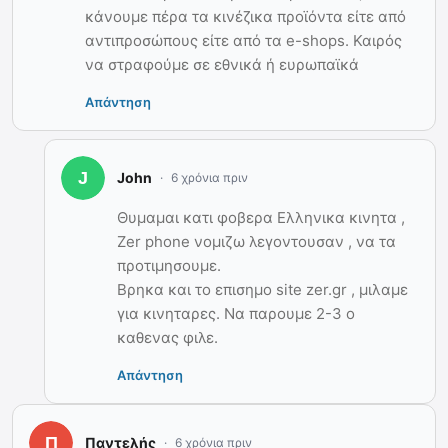
κάνουμε πέρα τα κινέζικα προϊόντα είτε από
αντιπροσώπους είτε από τα e-shops. Καιρός
να στραφούμε σε εθνικά ή ευρωπαϊκά
Απάντηση
John
6 χρόνια πριν
Θυμαμαι κατι φοβερα Ελληνικα κινητα ,
Zer phone νομιζω λεγοντουσαν , να τα
προτιμησουμε.
Βρηκα και το επισημο site zer.gr , μιλαμε
για κινηταρες. Να παρουμε 2-3 ο
καθενας φιλε.
Απάντηση
Παντελής
6 χρόνια πριν