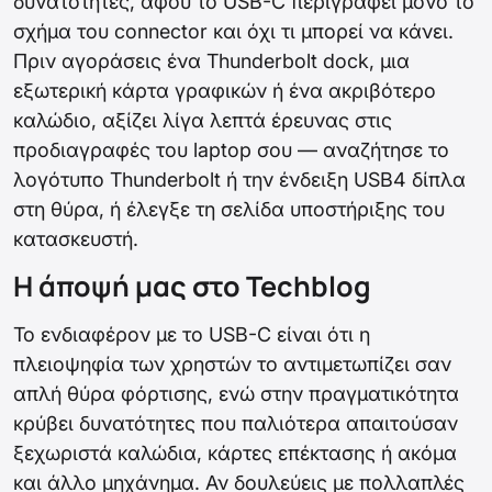
δυνατότητες, αφού το USB-C περιγράφει μόνο το
σχήμα του connector και όχι τι μπορεί να κάνει.
Πριν αγοράσεις ένα Thunderbolt dock, μια
εξωτερική κάρτα γραφικών ή ένα ακριβότερο
καλώδιο, αξίζει λίγα λεπτά έρευνας στις
προδιαγραφές του laptop σου — αναζήτησε το
λογότυπο Thunderbolt ή την ένδειξη USB4 δίπλα
στη θύρα, ή έλεγξε τη σελίδα υποστήριξης του
κατασκευστή.
Η άποψή μας στο Techblog
Το ενδιαφέρον με το USB-C είναι ότι η
πλειοψηφία των χρηστών το αντιμετωπίζει σαν
απλή θύρα φόρτισης, ενώ στην πραγματικότητα
κρύβει δυνατότητες που παλιότερα απαιτούσαν
ξεχωριστά καλώδια, κάρτες επέκτασης ή ακόμα
και άλλο μηχάνημα. Αν δουλεύεις με πολλαπλές