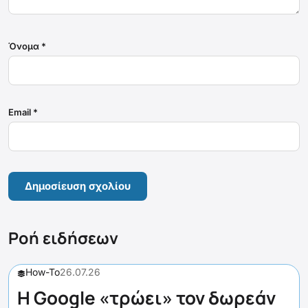
Όνομα
*
Email
*
Ροή ειδήσεων
How-To
26.07.26
Η Google «τρώει» τον δωρεάν