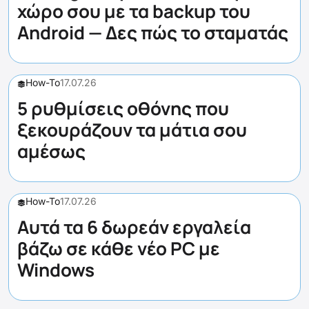
χώρο σου με τα backup του
Android — Δες πώς το σταματάς
How-To
17.07.26
5 ρυθμίσεις οθόνης που
ξεκουράζουν τα μάτια σου
αμέσως
How-To
17.07.26
Αυτά τα 6 δωρεάν εργαλεία
βάζω σε κάθε νέο PC με
Windows