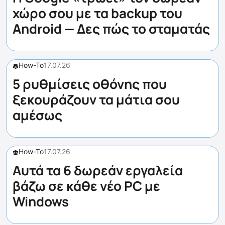
χώρο σου με τα backup του
Android — Δες πώς το σταματάς
How-To
17.07.26
5 ρυθμίσεις οθόνης που
ξεκουράζουν τα μάτια σου
αμέσως
How-To
17.07.26
Αυτά τα 6 δωρεάν εργαλεία
βάζω σε κάθε νέο PC με
Windows