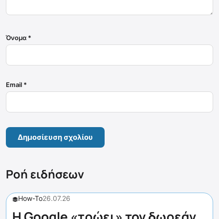
Όνομα
*
Email
*
Ροή ειδήσεων
How-To
26.07.26
Η Google «τρώει» τον δωρεάν