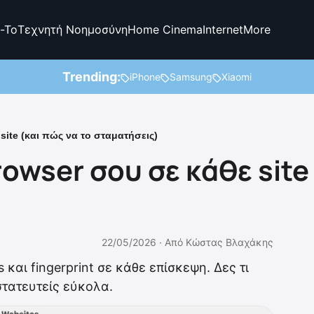
-To
Τεχνητή Νοημοσύνη
Home Cinema
Internet
More
Trending:
iPhone
Samsung
Xiaomi
site (και πώς να το σταματήσεις)
rowser σου σε κάθε site
22/05/2026 ·
Από
Κώστας Βλαχάκης
 και fingerprint σε κάθε επίσκεψη. Δες τι
τατευτείς εύκολα.