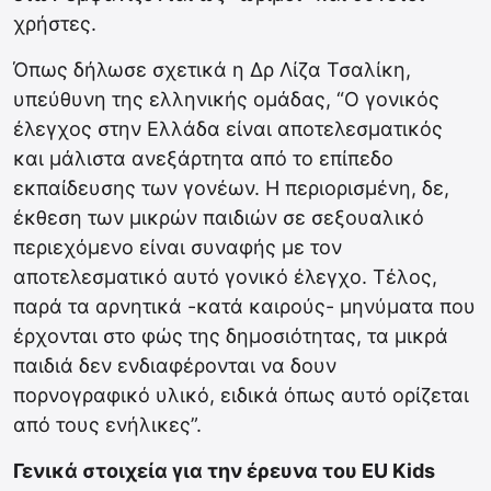
χρήστες.
Όπως δήλωσε σχετικά η Δρ Λίζα Τσαλίκη,
υπεύθυνη της ελληνικής ομάδας, “Ο γονικός
έλεγχος στην Ελλάδα είναι αποτελεσματικός
και μάλιστα ανεξάρτητα από το επίπεδο
εκπαίδευσης των γονέων. Η περιορισμένη, δε,
έκθεση των μικρών παιδιών σε σεξουαλικό
περιεχόμενο είναι συναφής με τον
αποτελεσματικό αυτό γονικό έλεγχο. Τέλος,
παρά τα αρνητικά -κατά καιρούς- μηνύματα που
έρχονται στο φώς της δημοσιότητας, τα μικρά
παιδιά δεν ενδιαφέρονται να δουν
πορνογραφικό υλικό, ειδικά όπως αυτό ορίζεται
από τους ενήλικες”.
Γενικά στοιχεία για την έρευνα του EU Kids