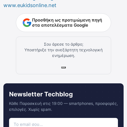
www.eukidsonline.net
Προσθήκη ως προτιμώμενη πηγή
στα αποτελέσματα Google
Σου άρεσε το άρθρο;
Υποστήριξε την ανεξάρτητη τεχνολογική
ενημέρωση.
Newsletter Techblog
Κάθε Παρασκευή στις 19:00 — smartphones, προσφορές,
επιλογές. Χωρίς spam.