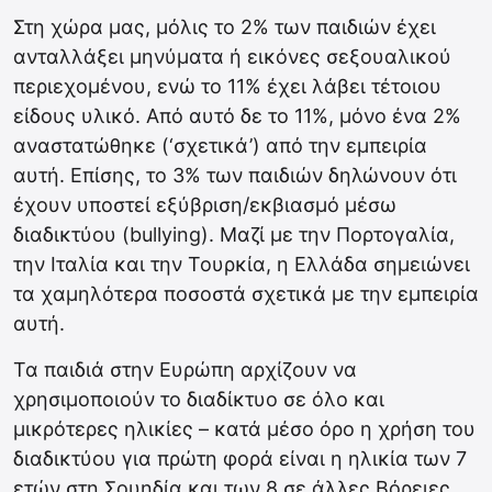
Στη χώρα μας, μόλις το 2% των παιδιών έχει
ανταλλάξει μηνύματα ή εικόνες σεξουαλικού
περιεχομένου, ενώ το 11% έχει λάβει τέτοιου
είδους υλικό. Από αυτό δε το 11%, μόνο ένα 2%
αναστατώθηκε (‘σχετικά’) από την εμπειρία
αυτή. Επίσης, το 3% των παιδιών δηλώνουν ότι
έχουν υποστεί εξύβριση/εκβιασμό μέσω
διαδικτύου (bullying). Μαζί με την Πορτογαλία,
την Ιταλία και την Τουρκία, η Ελλάδα σημειώνει
τα χαμηλότερα ποσοστά σχετικά με την εμπειρία
αυτή.
Τα παιδιά στην Ευρώπη αρχίζουν να
χρησιμοποιούν το διαδίκτυο σε όλο και
μικρότερες ηλικίες – κατά μέσο όρο η χρήση του
διαδικτύου για πρώτη φορά είναι η ηλικία των 7
ετών στη Σουηδία και των 8 σε άλλες Βόρειες