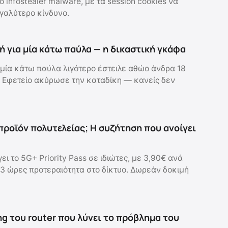
 infostealer malware, με τα session cookies να
γαλύτερο κίνδυνο.
ή για μία κάτω παύλα — η δικαστική γκάφα
μία κάτω παύλα λιγότερο έστειλε αθώο άνδρα 18
 Εφετείο ακύρωσε την καταδίκη — κανείς δεν
 προϊόν πολυτελείας; Η συζήτηση που ανοίγει
 το 5G+ Priority Pass σε ιδιώτες, με 3,90€ ανά
 3 ώρες προτεραιότητα στο δίκτυο. Δωρεάν δοκιμή
ng του router που λύνει το πρόβλημα του
υ