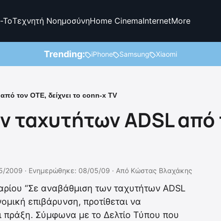
-To
Τεχνητή Νοημοσύνη
Home Cinema
Internet
More
Trending:
iPhone
Samsung
Xiaomi
πό τον OTE, δείχνει το conn-x TV
ν ταχυτήτων ADSL από τ
5/2009 ·
Ενημερώθηκε: 08/05/09
·
Από
Κώστας Βλαχάκης
αρίου “Σε αναβάθμιση των ταχυτήτων ADSL
ομική επιβάρυνση, προτίθεται να
ι πράξη. Σύμφωνα με το Δελτίο Τύπου που