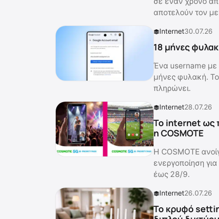
σε έναν χρόνο από
αποτελούν τον με
Internet
30.07.26
18 μήνες φυλακ
Ένα username με 
μήνες φυλακή. Το
πληρώνει.
Internet
28.07.26
Το internet ως
η COSMOTE
Η COSMOTE ανοίγει
ενεργοποίηση για
έως 28/9.
Internet
26.07.26
Το κρυφό setti
διπλού δικτύο