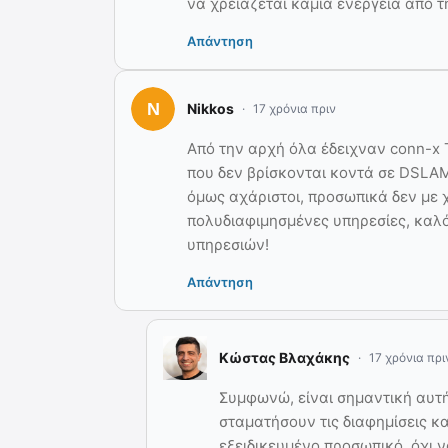
να χρειάζεται καμία ενέργεια από τ
Απάντηση
Nikkos
17 χρόνια πριν
Aπό την αρχή όλα έδειχναν conn-x 
που δεν βρίσκονται κοντά σε DSLAM
όμως αχάριστοι, προσωπικά δεν με 
πολυδιαφιμησμένες υπηρεσίες, καλό 
υπηρεσιών!
Απάντηση
Κώστας Βλαχάκης
17 χρόνια πρι
Συμφωνώ, είναι σημαντική αυτ
σταματήσουν τις διαφημίσεις κ
εξειδικευμένο προσωπικό, όχι ν