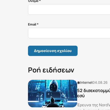
Όνομα
*
Email
*
Ροή ειδήσεων
Internet
04.08.26
52 δισεκατομμύ
εσύ
Έρευνα της NordV