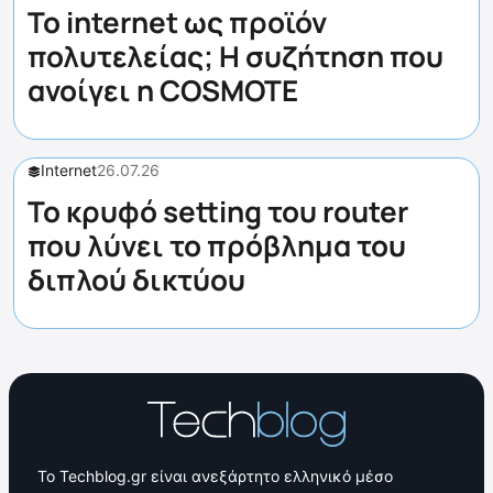
Το internet ως προϊόν
πολυτελείας; Η συζήτηση που
ανοίγει η COSMOTE
Internet
26.07.26
Το κρυφό setting του router
που λύνει το πρόβλημα του
διπλού δικτύου
Το Techblog.gr είναι ανεξάρτητο ελληνικό μέσο