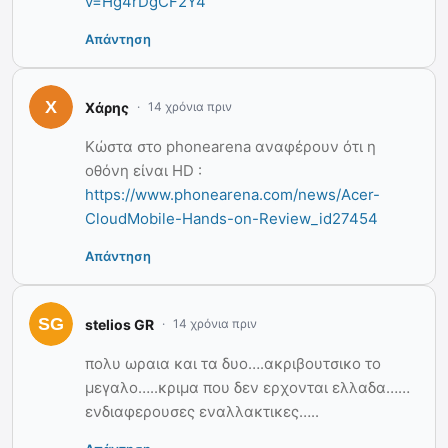
v=Hg4rDgCF2Y4
Απάντηση
Χάρης
14 χρόνια πριν
Κώστα στο phonearena αναφέρουν ότι η
οθόνη είναι HD :
https://www.phonearena.com/news/Acer-
CloudMobile-Hands-on-Review_id27454
Απάντηση
stelios GR
14 χρόνια πριν
πολυ ωραια και τα δυο….ακριβουτσικο το
μεγαλο…..κριμα που δεν ερχονται ελλαδα……
ενδιαφερουσες εναλλακτικες…..