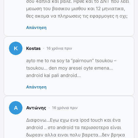
σου 4απλα και βαλε. Ηρθε και το ΔΝΤ που λεει
μειωση του βασικου μισθου και 12 μηνιατικα,
θες ακομα να πληρωσεις τις εφαρμογες η οχι;
Απάντηση
Kostas
16 χρόνια πριν
ayto me to na soy ta “pairnoun” tsoukou –
tsoukou… den moy aresei oyte emena…
android kai pali android…
Απάντηση
Αντώνης
16 χρόνια πριν
Διαφονω…Εγω εχω ενα ipod touch και ένα
android .. στο android τα περισσοτερα είναι
δωρεαν αλλα ειναι πολυ βαρετα…δεν βρηκα