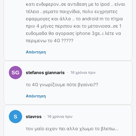
κατι ενδιφερον..σε αντι8εση με to ipod .. είναι
τέλειο ..γεματο παιχνίδια, πολυ ευχρηστες
εφαρμογες και άλλα .. το android m το π’ηρα
πριν 4 μήνες περιπου και το μετανιοσα..σε 1
ευδομαδα θα αγορασς iphone 3gs..ι λέτε να
περιμενω το 4G ?????
Απάντηση
stefanos giannaris
16 χρόνια πριν
το 4G γνωρίζουμε πότε βγαίνει??
Απάντηση
stavros
16 χρόνια πριν
τον μαϊο ειχαν πει αλλα χλωμο το βλεπω…