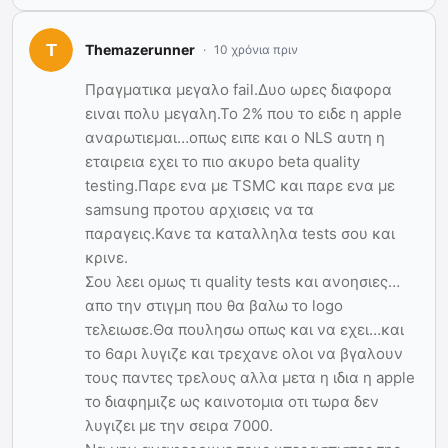
Themazerunner
10 χρόνια πριν
Πραγματικα μεγαλο fail.Δυο ωρες διαφορα
ειναι πολυ μεγαλη.Το 2% που το ειδε η apple
αναρωτιεμαι…οπως ειπε και ο NLS αυτη η
εταιρεια εχει το πιο ακυρο beta quality
testing.Παρε ενα με TSMC και παρε ενα με
samsung προτου αρχισεις να τα
παραγεις.Κανε τα καταλληλα tests σου και
κρινε.
Σου λεει ομως τι quality tests και ανοησιες…
απο την στιγμη που θα βαλω το logo
τελειωσε.Θα πουλησω οπως και να εχει…και
το 6αρι λυγιζε και τρεχανε ολοι να βγαλουν
τους παντες τρελους αλλα μετα η ιδια η apple
το διαφημιζε ως καινοτομια οτι τωρα δεν
λυγιζει με την σειρα 7000.