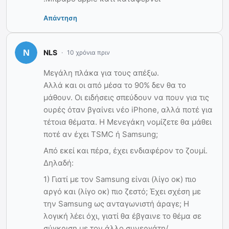
Απάντηση
NLS
10 χρόνια πριν
Μεγάλη πλάκα για τους απέξω.
Αλλά και οι από μέσα το 90% δεν θα το
μάθουν. Οι ειδήσεις σπεύδουν να πουν για τις
ουρές όταν βγαίνει νέο iPhone, αλλά ποτέ για
τέτοια θέματα. Η Μενεγάκη νομίζετε θα μάθει
ποτέ αν έχει TSMC ή Samsung;
Από εκεί και πέρα, έχει ενδιαφέρον το ζουμί.
Δηλαδή:
1) Γιατί με τον Samsung είναι (λίγο οκ) πιο
αργό και (λίγο οκ) πιο ζεστό; Έχει σχέση με
την Samsung ως ανταγωνιστή άραγε; Η
λογική λέει όχι, γιατί θα έβγαινε το θέμα σε
σύγκριση με τον άλλο συνεργάτη/