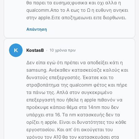
θα παρει τα ευσημα;φυσικα και οχι αλλα η
qualcomm.Απο το Α εως το Ω η ευθυνη ανηκει
στην apple.Ειτε αποζημειωνει ειτε διορθωνει.
Απάντηση
KostasB
10 χρόνια πριν
Δεν είπα εγώ ότι πρέπει να αποδείξει κάτι η
samsung. Ανέκαθεν κατασκεύαζε καλούς και
δυνατούς επεξεργαστές. Έκατσε και το
στραβοπάτημα της qualcomm φέτος και πήρε
τα πάνω της. Απλά στον συγκεκριμένο
επεξεργαστή που ήθελε η apple πιθανόν να
προέκυψε κάποιο θέμα στα 14nm που δεν
υπάρχει στα 16. Τα nm κατασκευής δεν τα
ορίζει η apple. Είναι οι δυνατότητες του κάθε
εργοστασίου. Και απ’ ότι ακούγεται του
χρόνου τον A10 θα τον κατασκευάσει στα