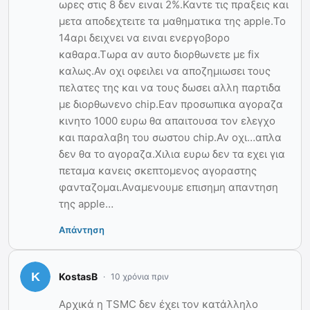
ωρες στις 8 δεν ειναι 2%.Καντε τις πραξεις και
μετα αποδεχτειτε τα μαθηματικα της apple.Το
14αρι δειχνει να ειναι ενεργοβορο
καθαρα.Τωρα αν αυτο διορθωνετε με fix
καλως.Αν οχι οφειλει να αποζημιωσει τους
πελατες της και να τους δωσει αλλη παρτιδα
με διορθωνενο chip.Εαν προσωπικα αγοραζα
κινητο 1000 ευρω θα απαιτουσα τον ελεγχο
και παραλαβη του σωστου chip.Αν οχι…απλα
δεν θα το αγοραζα.Χιλια ευρω δεν τα εχει για
πεταμα κανεις σκεπτομενος αγοραστης
φανταζομαι.Αναμενουμε επισημη απαντηση
της apple…
Απάντηση
KostasB
10 χρόνια πριν
Αρχικά η TSMC δεν έχει τον κατάλληλο