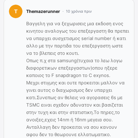
Themazerunner
10 χρόνια πριν
Βαγγελη για να ξεχωρισεις μια εκδοση ενος
κινητου αναλογως του επεξεργαστη θα πρεπει
να υπαρχει συσχετισμος serial number ή κατι
αλλο με την παρτιδα του επεξεργαστη ωστε
να το βλεπεις στο κουτι.
Οπως π.χ στα samsung(τυχαια το λεω λογω
διαφορετικων επεξεργαστων)οπου ηξερε
καποιος το F snapdragon το C exynos.
Μεχρι στιγμης και ουτε προκειται μαλλον να
γινει αυτος ο διαχωρισμος δεν υπαρχει
κατι.Συνεπως αν θελεις να αγορασεις 6s με
TSMC ειναι σχεδον αδυνατον και βασιζεται
στην τυχη και στην στατιστικη.Το πηρες,το
ανοιξες,εχεις 14nm ή 16nm μεγεια σου.
Ανταλλαγη δεν προκειται να σου κανουν
αφου δεν το θεωρουνε ελλατωματικο.