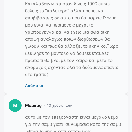
Καταλαβαινω οτι οταν δινεις 1000 ευρω
θελεις το “καλυτερο” αλλα πρεπει να
συμβιβαστεις σε αυτο που θα παρεις.Γνωμη
μου ειναι να περιμενεις μεχρι τα
χριστουγεννα και να εχεις μια σφαιρικη
αποψη αναλογως ποιων διορθωσεων θα
γινουν και πως θα αλλαξει το σκηνικο.Τωρα
ξεκινησε το μοντελο να δουλευεται.Δες
πρωτα τι θα βγει με τον καιρο και μετα το
αγοραζεις εχοντας ολα τα δεδομενα επανω
στο τραπεζι.
Απάντηση
Μαρκος
10 χρόνια πριν
αυτο με τον επεξεργαστη ειναι μεγαλο θεμα
για την σαμυ γιατι ,συνωμοσια κατα της σαμυ
.Μπραβο apple κατι καταφερνει