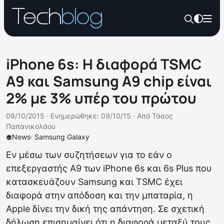
iPhone 6s: Η διαφορά TSMC
Α9 και Samsung A9 chip είναι
2% με 3% υπέρ του πρώτου
09/10/2015 ·
Ενημερώθηκε: 09/10/15
·
Από
Τάσος
Παπανικολάου
News
·
Samsung Galaxy
Εν μέσω των συζητήσεων για το εάν ο
επεξεργαστής A9 των iPhone 6s και 6s Plus που
κατασκευάζουν Samsung και TSMC έχει
διαφορά στην απόδοση και την μπαταρία, η
Apple δίνει την δική της απάντηση. Σε σχετική
δήλωση επισημαίνει ότι η διαφορά μεταξύ τους