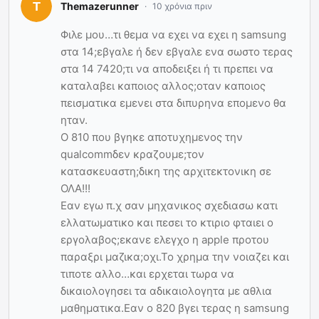
Themazerunner
10 χρόνια πριν
Φιλε μου…τι θεμα να εχει να εχει η samsung
στα 14;εβγαλε ή δεν εβγαλε ενα σωστο τερας
στα 14 7420;τι να αποδειξει ή τι πρεπει να
καταλαβει καποιος αλλος;οταν καποιος
πεισματικα εμενει στα διπυρηνα επομενο θα
ηταν.
Ο 810 που βγηκε αποτυχημενος την
qualcommδεν κραζουμε;τον
κατασκευαστη;δικη της αρχιτεκτονικη σε
ΟΛΑ!!!
Εαν εγω π.χ σαν μηχανικος σχεδιασω κατι
ελλατωματικο και πεσει το κτιριο φταιει ο
εργολαβος;εκανε ελεγχο η apple προτου
παραξρι μαζικα;οχι.Το χρημα την νοιαζει και
τιποτε αλλο…και ερχεται τωρα να
δικαιολογησει τα αδικαιολογητα με αθλια
μαθηματικα.Εαν ο 820 βγει τερας η samsung