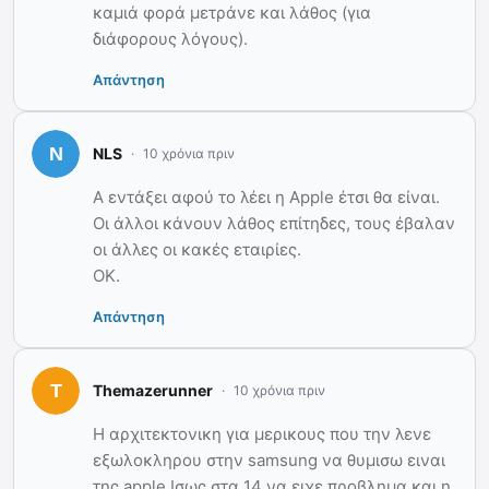
καμιά φορά μετράνε και λάθος (για
διάφορους λόγους).
Απάντηση
NLS
10 χρόνια πριν
Α εντάξει αφού το λέει η Apple έτσι θα είναι.
Οι άλλοι κάνουν λάθος επίτηδες, τους έβαλαν
οι άλλες οι κακές εταιρίες.
ΟΚ.
Απάντηση
Themazerunner
10 χρόνια πριν
Η αρχιτεκτονικη για μερικους που την λενε
εξωλοκληρου στην samsung να θυμισω ειναι
της apple.Ισως στα 14 να ειχε προβλημα και η