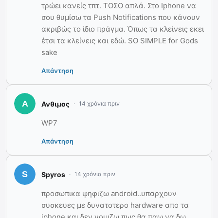
τρώει κανείς τπτ. ΤΟΣΟ απλά. Στο Iphone να
σου θυμίσω τα Push Notifications που κάνουν
ακριβώς το ίδιο πράγμα. Όπως τα κλείνεις εκει
έτσι τα κλείνεις και εδώ. SO SIMPLE for Gods
sake
Απάντηση
Ανθιμος
14 χρόνια πριν
WP7
Απάντηση
Spyros
14 χρόνια πριν
προσωπικα ψηφιζω android..υπαρχουν
συσκευες με δυνατοτερο hardware απο τα
iphone και δεν νομιζω πως θα παω να δω