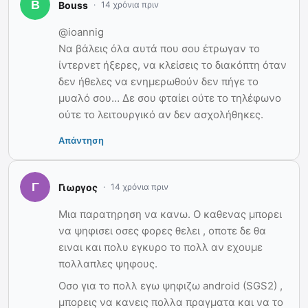
Bouss
14 χρόνια πριν
@ioannig
Να βάλεις όλα αυτά που σου έτρωγαν το
ίντερνετ ήξερες, να κλείσεις το διακόπτη όταν
δεν ήθελες να ενημερωθούν δεν πήγε το
μυαλό σου… Δε σου φταίει ούτε το τηλέφωνο
ούτε το λειτουργικό αν δεν ασχολήθηκες.
Απάντηση
Γιωργος
14 χρόνια πριν
Μια παρατηρηση να κανω. Ο καθενας μπορει
να ψηφισει οσες φορες θελει , οποτε δε θα
ειναι και πολυ εγκυρο το πολλ αν εχουμε
πολλαπλες ψηφους.
Οσο για το πολλ εγω ψηφιζω android (SGS2) ,
μπορεις να κανεις πολλα πραγματα και να το