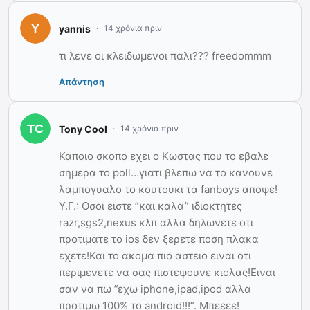
yannis
14 χρόνια πριν
τι λενε οι κλειδωμενοι παλι??? freedommm
Απάντηση
Tony Cool
14 χρόνια πριν
Καποιο σκοπο εχει ο Κωστας που το εβαλε
σημερα το poll…γιατι βλεπω να το κανουνε
λαμπογυαλο το κουτουκι τα fanboys αποψε!
Υ.Γ.: Οσοι ειστε ”και καλα” ιδιοκτητες
razr,sgs2,nexus κλπ αλλα δηλωνετε οτι
προτιματε το ios δεν ξερετε ποση πλακα
εχετε!Και το ακομα πιο αστειο ειναι οτι
περιμενετε να σας πιστεψουνε κιολας!Ειναι
σαν να πω ”εχω iphone,ipad,ipod αλλα
προτιμω 100% το android!!!”. Μπεεεε!