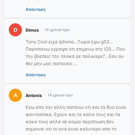
Απάντηση
Dimos
14 χρόνια πριν
Tony Cool ειχα Iphone…Τωρα εχω gS2…
Παραπανω εγραψα οτι επιμενω στο iOS… Που
την βλεπεις την πλακα ρε παλικαρε?…Εσυ αν
θες μην μας πιστευεις….
Απάντηση
Antonis
14 χρόνια πριν
Εγω απο την αλλη πιστευω οτι και τα δυο ειναι
φανταστικα. Εχουν και τα καλα τους και τα
κακα τους αλλα σε καμια περιπτωση δεν
σημαινει οτι το ενα ειναι καλυτερο απο το