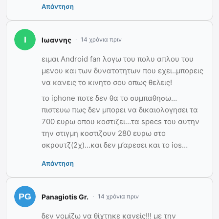
Απάντηση
Ιωαννης
14 χρόνια πριν
ειμαι Android fan λογω του πολυ απλου του
μενου και των δυνατοτητων που εχει..μπορεις
να κανεις το κινητο σου οπως θελεις!
το iphone ποτε δεν θα το συμπαθησω…
πιστευω πως δεν μπορει να δικαιολογησει τα
700 ευρω οπου κοστιζει…τα specs του αυτην
την στιγμη κοστιζουν 280 ευρω στο
σκρουτζ(2χ)…και δεν μ’αρεσει και το ios…
Απάντηση
Panagiotis Gr.
14 χρόνια πριν
δεν νομίζω να θίχτηκε κανείς!!! με την