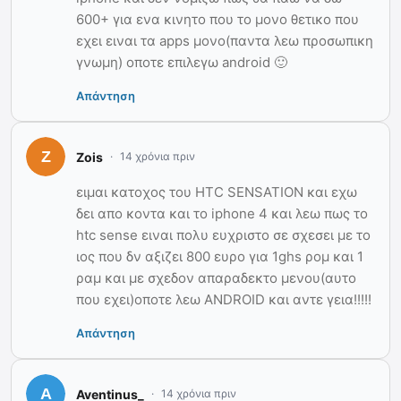
600+ για ενα κινητο που το μονο θετικο που
εχει ειναι τα apps μονο(παντα λεω προσωπικη
γνωμη) οποτε επιλεγω android 🙂
Απάντηση
Zois
14 χρόνια πριν
ειμαι κατοχος του HTC SENSATION και εχω
δει απο κοντα και το iphone 4 και λεω πως το
htc sense ειναι πολυ ευχριστο σε σχεσει με το
ιος που δν αξιζει 800 ευρο για 1ghs ρομ και 1
ραμ και με σχεδον απαραδεκτο μενου(αυτο
που εχει)οποτε λεω ANDROID και αντε γεια!!!!!
Απάντηση
Aventinus_
14 χρόνια πριν