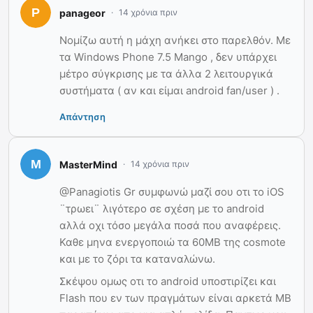
panageor
14 χρόνια πριν
Νομίζω αυτή η μάχη ανήκει στο παρελθόν. Με
τα Windows Phone 7.5 Mango , δεν υπάρχει
μέτρο σύγκρισης με τα άλλα 2 λειτουργικά
συστήματα ( αν και είμαι android fan/user ) .
Απάντηση
MasterMind
14 χρόνια πριν
@Panagiotis Gr συμφωνώ μαζί σου οτι το iOS
¨τρωει¨ λιγότερο σε σχέση με το android
αλλά οχι τόσο μεγάλα ποσά που αναφέρεις.
Καθε μηνα ενεργοποιώ τα 60ΜΒ της cosmote
και με το ζόρι τα καταναλώνω.
Σκέψου ομως οτι το android υποστιρίζει και
Flash που εν των πραγμάτων είναι αρκετά ΜΒ