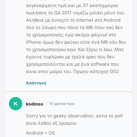
συγκεκριμένη τιμή και με 37 εκατομμύρια
πωλήσεις το Q4 2011 νομίζω μιλάει μόνο του.
Αλήθεια με ανοιχτό το internet στο Android
όλο το 24ωρο που πάνε τα MB όταν εσύ δεν
το χρησιμοποιείς; εγώ ακόμα ψάχνω! στο
iPhone όμως δεν φεύγει ούτε ένα MB εάν δεν
το χρησιμοποιήσω εγώ. Και ξέρω τι λέω. Μας
έχουνε τυφλώσει με τρελά spec που δεν
χρησιμοποιούνται και με ένα software που
είναι στην μοίρα του. Πρώην κάτοχος GS2
Απάντηση
kodinos
14 χρόνια πριν
Sorry για το geeky observation, αλλα το poll
ειναι λαθος εξ ορισμου.
Αndroid = OS