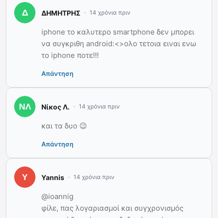
ΔΗΜΗΤΡΗΣ
14 χρόνια πριν
iphone το καλυτερο smartphone δεν μπορει
να συγκριθη android:<>ολο τετοια ειναι ενω
το iphone ποτε!!!
Απάντηση
Νίκος Λ.
14 χρόνια πριν
και τα δυο 😉
Απάντηση
Yannis
14 χρόνια πριν
@ioannig
φίλε, πας λογαριασμοί και συγχρονισμός