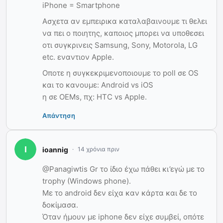
iPhone = Smartphone
Ασχετα αν εμπειρικα καταλαβαινουμε τι θελει
να πει ο ποιητης, καποιος μπορει να υποθεσει
οτι συγκρινεις Samsung, Sony, Motorola, LG
etc. εναντιον Apple.
Oποτε η συγκεκριμενοποιουμε το poll σε ΟS
και το κανουμε: Android vs iOS
η σε ΟΕΜs, πχ: HTC vs Apple.
Απάντηση
ioannig
14 χρόνια πριν
@Panagiwtis Gr το ίδιο έχω πάθει κι’εγώ με το
trophy (Windows phone).
Με το android δεν είχα καν κάρτα και δε το
δοκίμασα.
Όταν ήμουν με iphone δεν είχε συμβεί, οπότε