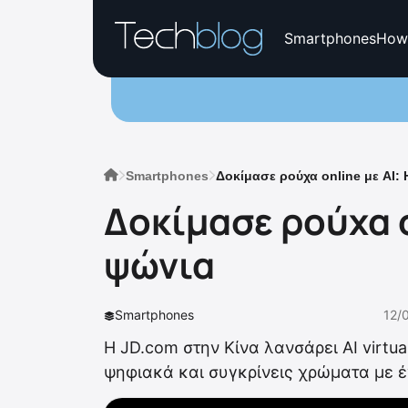
Smartphones
How
Smartphones
Δοκίμασε ρούχα online με AI: 
Δοκίμασε ρούχα o
ψώνια
Smartphones
12/
Η JD.com στην Κίνα λανσάρει AI virtu
ψηφιακά και συγκρίνεις χρώματα με 