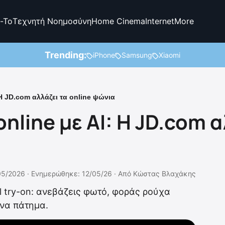
-To
Τεχνητή Νοημοσύνη
Home Cinema
Internet
More
Trending:
iPhone
Samsung
Xiaomi
Η JD.com αλλάζει τα online ψώνια
nline με AI: Η JD.com α
05/2026 ·
Ενημερώθηκε: 12/05/26
·
Από
Κώστας Βλαχάκης
al try-on: ανεβάζεις φωτό, φοράς ρούχα
ένα πάτημα.