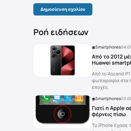
Ροή ειδήσεων
Smartphones
04.0
Από το 2012 μέ
Huawei smartp
Από το Ascend P1 
φωτογραφία στα 
εποχές.
Smartphones
03.0
Γιατί η Apple 
φέρνεις πίσω
Το iPhone έχασε τ