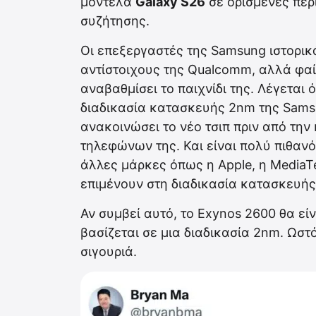
μοντέλα
Galaxy S26
σε ορισμένες περ
συζήτησης.
Οι επεξεργαστές της Samsung ιστορικ
αντίστοιχους της Qualcomm, αλλά φαίν
αναβαθμίσει το παιχνίδι της. Λέγεται 
διαδικασία κατασκευής 2nm της Samsu
ανακοινώσει το νέο τσιπ πριν από τη
τηλεφώνων της. Και είναι πολύ πιθανό
άλλες μάρκες όπως η Apple, η Media
επιμένουν στη διαδικασία κατασκευή
Αν συμβεί αυτό, το Exynos 2600 θα είν
βασίζεται σε μια διαδικασία 2nm. Ωστ
σιγουριά.