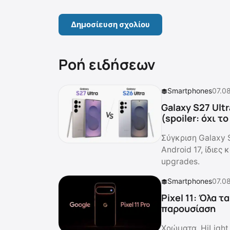
Ροή ειδήσεων
Smartphones
07.0
Galaxy S27 Ultr
(spoiler: όχι τ
Σύγκριση Galaxy 
Android 17, ίδιες
upgrades.
Smartphones
07.0
Pixel 11: Όλα 
παρουσίαση
Χρώματα, HiLight