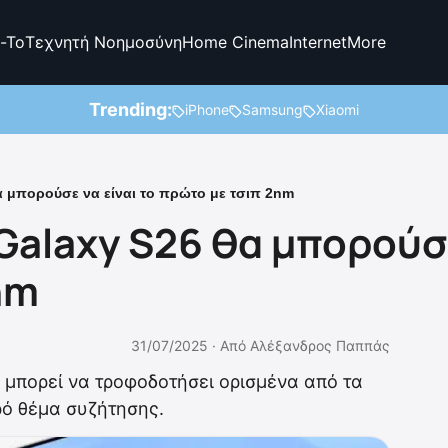
-To
Τεχνητή Νοημοσύνη
Home Cinema
Internet
More
Trending:
iPhone
Samsung
Xiaomi
α μπορούσε να είναι το πρώτο με τσιπ 2nm
Galaxy S26 θα μπορούσε
nm
31/07/2025 ·
Από
Αλέξανδρος Παππάς
 μπορεί να τροφοδοτήσει ορισμένα από τα
ρό θέμα συζήτησης.