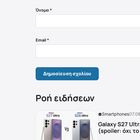
Όνομα
*
Email
*
Ροή ειδήσεων
Smartphones
07.0
Galaxy S27 Ultr
(spoiler: όχι τ