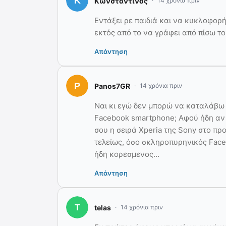
Κωνσταντίνος
14 χρόνια πριν
Εντάξει ρε παιδιά και να κυκλοφορήσ
εκτός από το να γράφει από πίσω τ
Απάντηση
Panos7GR
14 χρόνια πριν
Ναι κι εγώ δεν μπορώ να καταλάβω
Facebook smartphone; Αφού ήδη αν 
σου η σειρά Xperia της Sony στο πρ
τελείως, όσο σκληροπυρηνικός Faceb
ήδη κορεσμενος…
Απάντηση
telas
14 χρόνια πριν