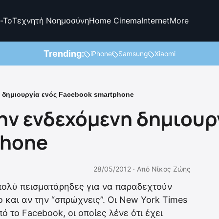
-To
Τεχνητή Νοημοσύνη
Home Cinema
Internet
More
Trending:
iPhone
Samsung
Xiaomi
η δημιουργία ενός Facebook smartphone
ην ενδεχόμενη δημιουρ
phone
28/05/2012 ·
Από
Νίκος Ζώης
 πολύ πεισματάρηδες για να παραδεχτούν
ο και αν την “σπρώχνεις”. Οι New York Times
 το Facebook, οι οποίες λένε ότι έχει