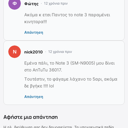
Φώτης
12 χρόνια πριν
Ακόμα κ ετσι Παντος το note 3 παραμένει
κινηταρα!!!
Απάντηση
nick2010
12 χρόνια πριν
Εμένα πάλι, το Note 3 (SM-N9005) μου δίνει
στο AnTuTu 36017.
Tουτέστιν, το φάγαμε λάχανο το 5αρι, ακόμα
δε βγήκε !!!! lol
Απάντηση
Αφήστε μια απάντηση
Η ηλ. διεύθυνση σας δεν δημοσιεύεται.
Τα υποχρεωτικά πεδία