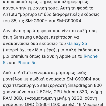
και περισσότερες φήμες και πληροφορίες
κάνουν την εμφάνισή τους. Αυτή τη φορά το
AnTutu “μαρτυράει” δύο διαφορετικές εκδόσεις
του S5, τις SM-G900H και SM-G900R4.
Δεν είναι η πρώτη φορά που γίνεται συζήτηση
ότι η Samsung υπάρχει περίπτωση να
ανακοινώσει δύο εκδόσεις του
Galaxy S5
(μπορεί όχι την ίδια μέρα), μια απλή έκδοση και
μια premium όπως έκανε η Apple με τα
iPhone
5s
και
iPhone 5c
.
Από το AnTuTu γινόμαστε μάρτυρες ενός
μοντέλου με κωδική ονομασία SM-G900R4 που
έχει τετραπύρηνο επεξεργαστή Snapdragon 800
χρονισμένο στα 2.5GHz, GPU Adreno 330, μνήμη
RAM 3GB, ενσωματωμένη μνήμη 32GB, οθόνη
ανάλυσης QHD (2560×1400 pixels), 16 Megapixel