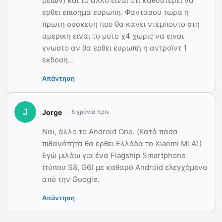
μειων) και το αλλο ειναι οτι καθυστερει να
ερθει επισημα ευρωπη. Φαντασου τωρα η
πρωτη συσκευη που θα κανει ντεμπουτο στη
αμερικη ειναι το μοτο χ4 χωρις να ειναι
γνωστο αν θα ερθει ευρωπη η αντροϊντ 1
εκδοση…
Απάντηση
Jorge
8 χρόνια πριν
Ναι, άλλο το Android One. (Κατά πάσα
πιθανότητα θα έρθει Ελλάδα το Xiaomi Mi A1)
Εγώ μιλάω για ένα Flagship Smartphone
(τύπου S8, G6) με καθαρό Android ελεγχόμενο
από την Google.
Απάντηση