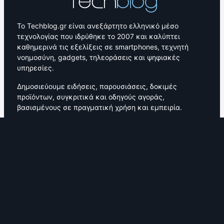
Το Techblog.gr είναι ανεξάρτητο ελληνικό μέσο
τεχνολογίας που ιδρύθηκε το 2007 και καλύπτει
καθημερινά τις εξελίξεις σε smartphones, τεχνητή
νοημοσύνη, gadgets, τηλεοράσεις και ψηφιακές
υπηρεσίες.
Δημοσιεύουμε ειδήσεις, παρουσιάσεις, δοκιμές
προϊόντων, συγκριτικά και οδηγούς αγοράς,
βασισμένους σε πραγματική χρήση και εμπειρία.
Το YouTube κανάλι του Techblog αποτέλεσε το πρώτο
κανάλι τεχνολογίας που δημιουργήθηκε στην Ελλάδα,
παρουσιάζοντας hands-on δοκιμές και unboxing
προϊόντων.
Από το 2007 μέχρι σήμερα, το Techblog αποτελεί
σταθερό σημείο αναφοράς για την ελληνική
τεχνολογική κοινότητα, με ενεργή κοινότητα
αναγνωστών και συνεργασίες με κορυφαίες εταιρείες
τεχνολογίας.