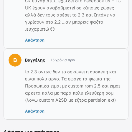
Οκ ευχαριστώ…εχω δει στο Facebook tis HTC
UK έχουν αναβαθμιστεί σε κάποιες χώρες
αλλά δεν.τους αρέσει το 2.3 και ζητάνε να
γυρίσουν στο 2.2 …αν μπορεις ψαξτο
.ευχαριστώ 🙂
Απάντηση
Βαγγέλης
15 χρόνια πριν
to 2.3 οντως δεν το σηκώνει η συσκευη και
ειναι πολυ αργο. Τα εφαγε τα ψωμια της.
Προσωπικα ειμαι με custom rom 2.5 και ειμαι
αρκετα καλα με παρα πολυ ελευθερη ρομ
(λογω custom A2SD με εξτρα partision ext)
Απάντηση
Αφήστε μια απάντηση