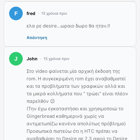
fred
15 χρόνια πριν
ελα ρε desire…ωραιο δωρο θα ηταν.!!
Απάντηση
John
15 χρόνια πριν
Στο video φαίνεται μία αρχική έκδοση της
rom. Η συγκεκριμένη rom έχει αναβαθμιστεί
και τα προβλήματα των γραφικών αλλά και
τα μικρά κολλήματα που ” τρώει” είναι πλέον
παρελθόν 😉
(Την έχω εγκαταστήσει και χρησιμοποιώ το
Gingerbread καθημερινά χωρίς να
αντιμετωπίζω κανένα απολύτως πρόβλημα)
Προσωπικά πιστεύω ότι η HTC πρέπει να
αναβαθμίσει το Desire σε 2.3 αφού το Desire