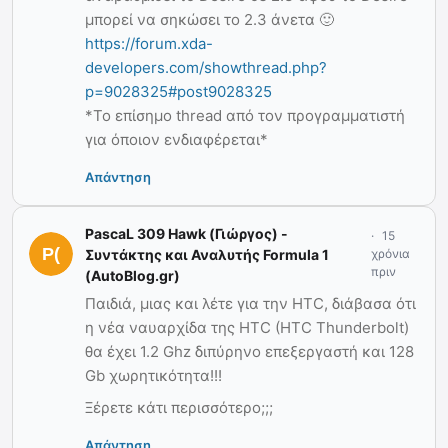
μπορεί να σηκώσει το 2.3 άνετα 🙂
https://forum.xda-
developers.com/showthread.php?
p=9028325#post9028325
*Το επίσημο thread από τον προγραμματιστή
για όποιον ενδιαφέρεται*
Απάντηση
PascaL 309 Hawk (Γιώργος) -
15
Συντάκτης και Αναλυτής Formula 1
χρόνια
πριν
(AutoBlog.gr)
Παιδιά, μιας και λέτε για την HTC, διάβασα ότι
η νέα ναυαρχίδα της HTC (HTC Thunderbolt)
θα έχει 1.2 Ghz διπύρηνο επεξεργαστή και 128
Gb χωρητικότητα!!!
Ξέρετε κάτι περισσότερο;;;
Απάντηση