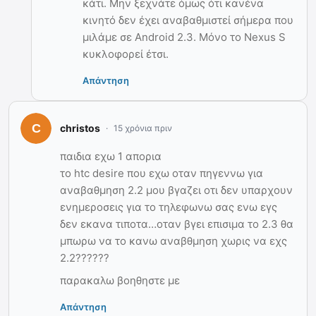
κάτι. Μην ξεχνάτε όμως ότι κανένα
κινητό δεν έχει αναβαθμιστεί σήμερα που
μιλάμε σε Android 2.3. Μόνο το Nexus S
κυκλοφορεί έτσι.
Απάντηση
christos
15 χρόνια πριν
παιδια εχω 1 απορια
το htc desire που εχω οταν πηγεννω για
αναβαθμηση 2.2 μου βγαζει οτι δεν υπαρχουν
ενημεροσεις για το τηλεφωνω σας ενω εγς
δεν εκανα τιποτα…οταν βγει επισιμα το 2.3 θα
μπωρω να το κανω αναβθμηση χωρις να εχς
2.2??????
παρακαλω βοηθηστε με
Απάντηση