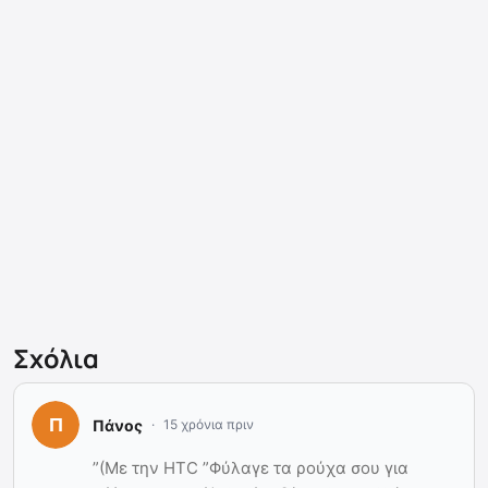
Σχόλια
Πάνος
15 χρόνια πριν
”(Με την HTC ”Φύλαγε τα ρούχα σου για