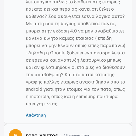
λειτουργικο απλως το διαθετει στις εταιριες
και απο κει και περα ας κανει οτι θελει ο
καθενας? Σου ακουγεται εσενα λογικο αυτο?
Με αυτη σου τη λογικη, υποθετικα παντα,
μπορει στην εκδοση 4.0 να μην αναβαθμιστει
κανενα κινητο καμιας εταιριας ( επειδη
μπορει να μην θελουν οπως ειπες παραπανω)
. Δηλαδη η Google ξοδευει ενα σκασμο λεφτα
σε ερευνα και αναπτυξη λειτουργικο μηπως
και αν φιλοτιμηθουν οι εταιριες να διαθεσουν
την αναβαθμιση? Και στο κατω κατω της
γραφης πολλες εταιριες αναστηθηκαν απο το
android γιατι ηταν ετοιμες για τον πατο, οπως
η motorola, οπως και η samsung που τωρα
παει γαμ..ντας
Απάντηση
FORO-XRISTOS
15 χρόνια πριν