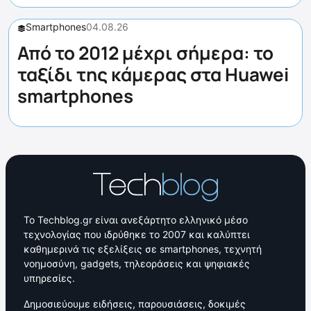
Smartphones
04.08.26
Από το 2012 μέχρι σήμερα: το
ταξίδι της κάμερας στα Huawei
smartphones
Το Techblog.gr είναι ανεξάρτητο ελληνικό μέσο
τεχνολογίας που ιδρύθηκε το 2007 και καλύπτει
καθημερινά τις εξελίξεις σε smartphones, τεχνητή
νοημοσύνη, gadgets, τηλεοράσεις και ψηφιακές
υπηρεσίες.
Δημοσιεύουμε ειδήσεις, παρουσιάσεις, δοκιμές