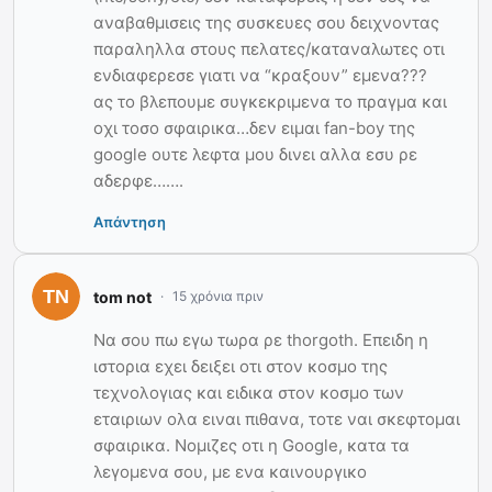
αναβαθμισεις της συσκευες σου δειχνοντας
παραληλλα στους πελατες/καταναλωτες οτι
ενδιαφερεσε γιατι να “κραξουν” εμενα???
ας το βλεπουμε συγκεκριμενα το πραγμα και
οχι τοσο σφαιρικα…δεν ειμαι fan-boy της
google ουτε λεφτα μου δινει αλλα εσυ ρε
αδερφε…….
Απάντηση
tom not
15 χρόνια πριν
Να σου πω εγω τωρα ρε thorgoth. Επειδη η
ιστορια εχει δειξει οτι στον κοσμο της
τεχνολογιας και ειδικα στον κοσμο των
εταιριων ολα ειναι πιθανα, τοτε ναι σκεφτομαι
σφαιρικα. Νομιζες οτι η Google, κατα τα
λεγομενα σου, με ενα καινουργικο