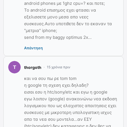
android phones με 1ghz cpu=? και ποτε;
Το android επισημος εχει φτασει να
εξελισσετε μονο μεσα απο νεες
συσκευες.Αυτο υποτιθετε δεν το εκαναν τα
"μετρια" iphone;
send from my baggy optimus 2x…
Απάντηση
thorgoth
15 χρόνια πριν
και να σου πω ρε tom tom
η google τη σχεση εχει δηλαδη?
εισαι εσυ η htc/sony/etc και εγω η google
εγω λοιπον (google) ανακοινώνω νεα εκδοση
λογισμικου που ως ελαχιστες απαιτησεις εχει
συσκευες με μικροτερη υπολογιστικη ισχυς
απο τα νεα σου μοντελα…αν ΕΣΥ
(htc/sony/etc) δεν καταφερεις η δεν θες να