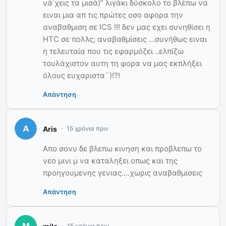
νά΄χεις τα μισά)” λιγάκι δύσκολο το βλέπω να
ειναι μια απ τις πρώτες οσο αφορα την
αναβαθμιση σε ICS !!! δεν μας εχει συνηθίσει η
HTC σε πολλς; αναβαθμίσεις …συνήθως ειναι
η τελευταία που τις εφαρμόζει ..ελπίζω
τουλάχιστον αυτη τη φορα να μας εκπλήξει
όλους ευχαριστα¨)!?!
Απάντηση
Aris
15 χρόνια πριν
Απο σονυ δε βλεπω κινηση και προβλεπω το
νεο μινι μ να καταληξει οπως και της
προηγουμενης γενιας….χωρις αναβαθμισεις
Απάντηση
15 χρόνια πριν