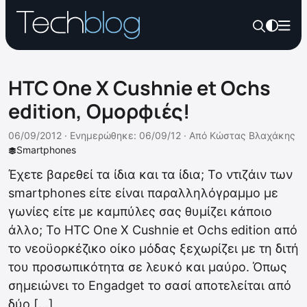
HTC One X Cushnie et Ochs
edition, Ομορφιές!
06/09/2012 ·
Ενημερώθηκε: 06/09/12
·
Από
Κώστας Βλαχάκης
Smartphones
Έχετε βαρεθεί τα ίδια και τα ίδια; Το ντιζάιν των
smartphones είτε είναι παραλληλόγραμμο με
γωνίες είτε με καμπύλες σας θυμίζει κάποιο
άλλο; To HTC One X Cushnie et Ochs edition από
το νεοϋορκέζικο οίκο μόδας ξεχωρίζει με τη διτή
του προσωπικότητα σε λευκό και μαύρο. Όπως
σημειώνει το Engadget το σασί αποτελείται από
δύο […]