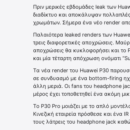
Πριν μερικές εβδομάδες leak των Hua
διαδίκτυο και αποκάλυψαν πολλαπλές
χρωμάτων. Σήμερα ένα νέο render απ
Παλαιότερα leaked renders των Huawe
τρεις διαφορετικές αποχρώσεις. Μαύρο,
αποχρώσεις θα κυκλοφορήσει και το P
και μία τέταρτη απόχρωση ονόματι “Sun
Τα νέα render του Huawei P30 παρουσ
σε συνδυασμό με ένα bottom-firing ηχ
άλλη μεριά. Οι fans του headphone ja
μέρος έχει τοποθετηθεί ένα ακόμη μι
Το P30 Pro μοιάζει με το απλό μοντέλ
Κινεζική εταιρεία πρόσθεσε και ένα IR
τους λάτρεις του headphone jack καθ