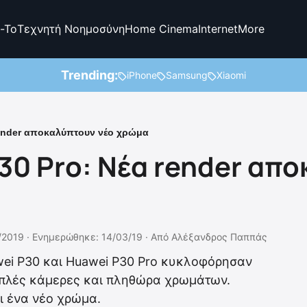
-To
Τεχνητή Νοημοσύνη
Home Cinema
Internet
More
Trending:
iPhone
Samsung
Xiaomi
render αποκαλύπτουν νέο χρώμα
30 Pro: Νέα render απ
/2019 ·
Ενημερώθηκε: 14/03/19
·
Από
Αλέξανδρος Παππάς
wei P30 και Huawei P30 Pro κυκλοφόρησαν
απλές κάμερες και πληθώρα χρωμάτων.
ι ένα νέο χρώμα.