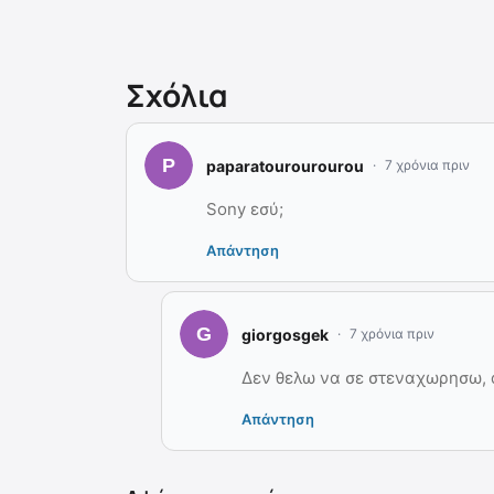
Σχόλια
paparatourourourou
7 χρόνια πριν
Sony εσύ;
Απάντηση
giorgosgek
7 χρόνια πριν
Δεν θελω να σε στεναχωρησω, 
Απάντηση