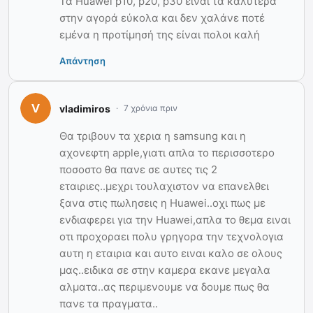
Τα Huawei p10, p20, p30 είναι τα καλύτερα
στην αγορά εύκολα και δεν χαλάνε ποτέ
εμένα η προτίμησή της είναι πολοι καλή
Απάντηση
vladimiros
7 χρόνια πριν
Θα τριβουν τα χερια η samsung και η
αχονεφτη apple,γιατι απλα το περισσοτερο
ποσοστο θα πανε σε αυτες τις 2
εταιριες..μεχρι τουλαχιστον να επανελθει
ξανα στις πωλησεις η Huawei..οχι πως με
ενδιαφερει για την Huawei,απλα το θεμα ειναι
οτι προχοραει πολυ γρηγορα την τεχνολογια
αυτη η εταιρια και αυτο ειναι καλο σε ολους
μας..ειδικα σε στην καμερα εκανε μεγαλα
αλματα..ας περιμενουμε να δουμε πως θα
πανε τα πραγματα..