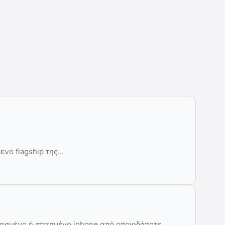
ενο flagship της…
υασμένο ή σπασμένο iphone από οποιοδήποτε