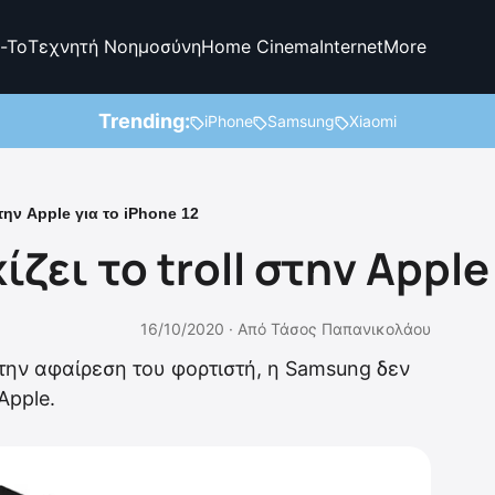
-To
Τεχνητή Νοημοσύνη
Home Cinema
Internet
More
Trending:
iPhone
Samsung
Xiaomi
την Apple για το iPhone 12
ει το troll στην Apple
16/10/2020 ·
Από
Τάσος Παπανικολάου
την αφαίρεση του φορτιστή, η Samsung δεν
Apple.