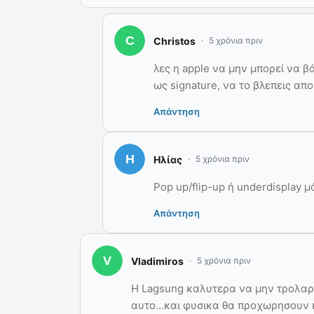
Christos
5 χρόνια πριν
λες η apple να μην μπορεί να β
ως signature, να το βλεπεις απο
Απάντηση
Ηλίας
5 χρόνια πριν
Pop up/
flip-up
ή underdisplay μ
Απάντηση
Vladimiros
5 χρόνια πριν
H Lagsung καλυτερα να μην τρολαρει
αυτο…και φυσικα θα προχωρησουν κα