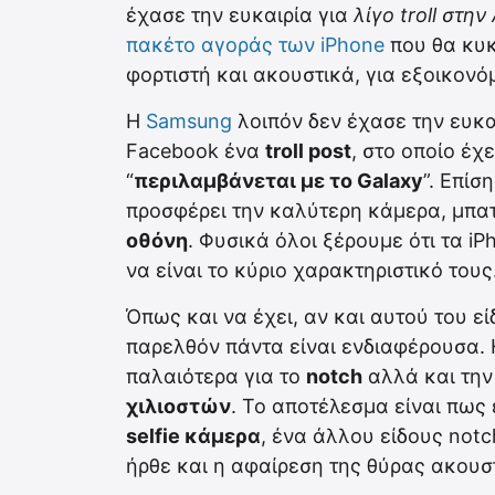
έχασε την ευκαιρία για
λίγο troll στην
πακέτο αγοράς των iPhone
που θα κυκ
φορτιστή και ακουστικά, για εξοικον
Η
Samsung
λοιπόν δεν έχασε την ευκα
Facebook ένα
troll post
, στο οποίο έχ
“
περιλαμβάνεται με το Galaxy
”. Επίσ
προσφέρει την καλύτερη κάμερα, μπατ
οθόνη
. Φυσικά όλοι ξέρουμε ότι τα i
να είναι το κύριο χαρακτηριστικό τους
Όπως και να έχει, αν και αυτού του εί
παρελθόν πάντα είναι ενδιαφέρουσα. H
παλαιότερα για το
notch
αλλά και την
χιλιοστών
. Το αποτέλεσμα είναι πως
selfie κάμερα
, ένα άλλου είδους notc
ήρθε και η αφαίρεση της θύρας ακουσ