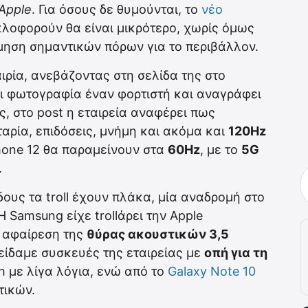
 Apple
. Για όσους δε θυμούνται, το
νέο
λοφορούν θα είναι μικρότερο, χωρίς όμως
όμηση σημαντικών πόρων για το περιβάλλον.
ιρία, ανεβάζοντας στη σελίδα της στο
ει φωτογραφία έναν φορτιστή και αναγράφει
ης, στο post η εταιρεία αναφέρει πως
αρία, επιδόσεις, μνήμη και ακόμα και
120Hz
Phone 12 θα παραμείνουν στα
60Hz
, με το
5G
.
δους τα troll έχουν πλάκα, μία αναδρομή στο
 Samsung είχε trollάρει την Apple
 αφαίρεση της
θύρας ακουστικών 3,5
 είδαμε συσκευές της εταιρείας με
οπή για τη
h με λίγα λόγια, ενώ από το
Galaxy Note 10
τικών.