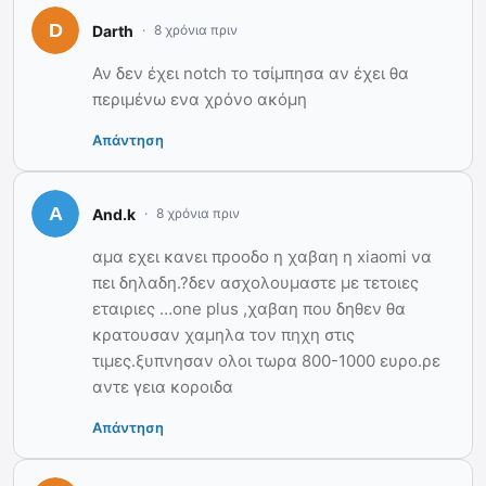
Darth
8 χρόνια πριν
Αν δεν έχει notch το τσίμπησα αν έχει θα
περιμένω ενα χρόνο ακόμη
Απάντηση
And.k
8 χρόνια πριν
αμα εχει κανει προοδο η χαβαη η xiaomi να
πει δηλαδη.?δεν ασχολουμαστε με τετοιες
εταιριες …one plus ,χαβαη που δηθεν θα
κρατουσαν χαμηλα τον πηχη στις
τιμες.ξυπνησαν ολοι τωρα 800-1000 ευρο.ρε
αντε γεια κοροιδα
Απάντηση