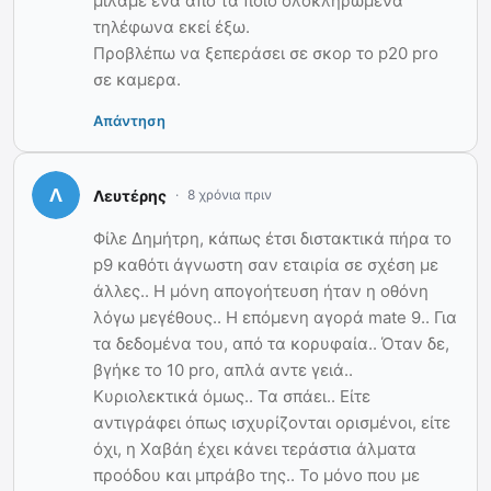
μιλάμε ένα από τα ποιο ολοκληρωμένα
τηλέφωνα εκεί έξω.
Προβλέπω να ξεπεράσει σε σκορ το p20 pro
σε καμερα.
Απάντηση
Λευτέρης
8 χρόνια πριν
Φίλε Δημήτρη, κάπως έτσι διστακτικά πήρα το
p9 καθότι άγνωστη σαν εταιρία σε σχέση με
άλλες.. Η μόνη απογοήτευση ήταν η οθόνη
λόγω μεγέθους.. Η επόμενη αγορά mate 9.. Για
τα δεδομένα του, από τα κορυφαία.. Όταν δε,
βγήκε το 10 pro, απλά αντε γειά..
Κυριολεκτικά όμως.. Τα σπάει.. Είτε
αντιγράφει όπως ισχυρίζονται ορισμένοι, είτε
όχι, η Χαβάη έχει κάνει τεράστια άλματα
προόδου και μπράβο της.. Το μόνο που με