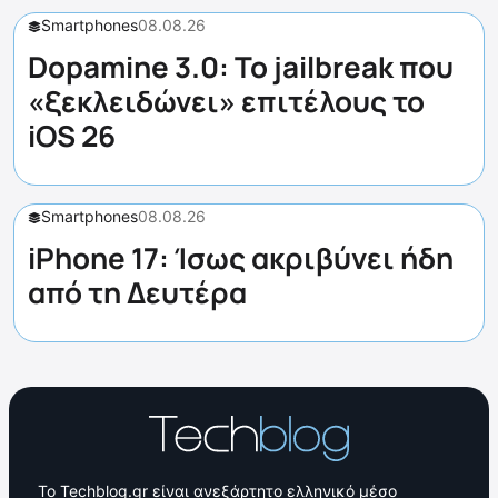
Smartphones
08.08.26
Dopamine 3.0: Το jailbreak που
«ξεκλειδώνει» επιτέλους το
iOS 26
Smartphones
08.08.26
iPhone 17: Ίσως ακριβύνει ήδη
από τη Δευτέρα
Το Techblog.gr είναι ανεξάρτητο ελληνικό μέσο