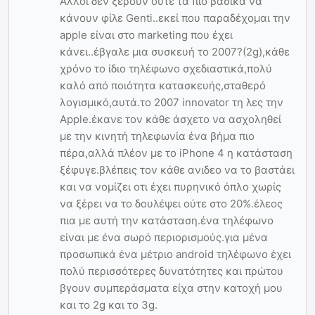
Άλλοι δεν ξέρουν ούτε τα πιο βασικά να
κάνουν φίλε Genti..εκεί που παραδέχομαι την
apple είναι στο marketing που έχει
κάνει..έβγαλε μια συσκευή το 2007?(2g),κάθε
χρόνο το ίδιο τηλέφωνο σχεδιαστικά,πολύ
καλό από ποιότητα κατασκευής,σταθερό
λογισμικό,αυτά.το 2007 innovator τη λες την
Apple.έκανε τον κάθε άσχετο να ασχοληθεί
με την κινητή τηλεφωνία ένα βήμα πιο
πέρα,αλλά πλέον με το iPhone 4 η κατάσταση
ξέφυγε.βλέπεις τον κάθε ανιδεο να το βαστάει
και να νομίζει οτι έχει πυρηνικό όπλο χωρίς
να ξέρει να το δουλέψει ούτε στο 20%.έλεος
πια με αυτή την κατάσταση.ένα τηλέφωνο
είναι με ένα σωρό περιορισμούς.για μένα
προσωπικά ένα μέτριο android τηλέφωνο έχει
πολύ περισσότερες δυνατότητες και πρώτου
βγουν συμπεράσματα είχα στην κατοχή μου
και το 2g και το 3g.