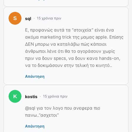
sql
15 χρόνια πριν
Ε, προφανώς αυτά τα “στοιχεία” είναι ένα
ακόμα marketing trick της μαμας apple. Επίσης
ΔΕΝ μπορω να καταλάβω πώς κάποιοι
άνθρωποι λένε ότι θα το αγοράσουν χωρίς
πριν να δουν specs, να δουν κανα hands-on,
να το δοκιμάσουν στην τελική το κινητό..
Απάντηση
kostis
15 χρόνια πριν
@sql για τον λογο που ανεφερα πιο
πανω..”ασχετοι”
Απάντηση