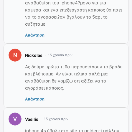
αναβαθμίση του iphone4?μονο για μια
καμερα και ενα επεξεργαστη καποιος θα παει
να το αγορασει?αν βγαλουν το 5αρι το
συζηταμε.
Απάντηση
Nickolas
15 χρόνια πριν
Ας δούμε πρώτα τι θα παρουσιάσουν το βράδυ
και βλέπουμε. Αν είναι τελικά απλά μια
αναβάθμιση δε νομίζω οτι αξίζει να το
αγοράσει κάποιος.
Απάντηση
Vasilis
15 χρόνια πριν
iphone 4s έβαλε στο site το golden-i μάλλον