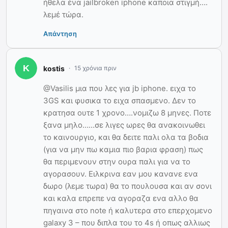
ήθελα ένα jailbroken iphone καποια στιγμή….
λεμέ τώρα.
Απάντηση
kostis
15 χρόνια πριν
@Vasilis μια που λες για jb iphone. ειχα το
3GS και φυσικα το ειχα σπασμενο. Δεν το
κρατησα ουτε 1 χρονο….νομιζω 8 μηνες. Ποτε
ξανα μηλο……σε λιγες ωρες θα ανακοινωθει
το καινουργιο, και θα δειτε παλι ολα τα βοδια
(για να μην πω καμια πιο βαρια φραση) πως
θα περιμενουν στην ουρα παλι για να το
αγορασουν. Ειλκρινα εαν μου κανανε ενα
δωρο (λεμε τωρα) θα το πουλουσα και αν σονι
και καλα επρεπε να αγοραζα ενα αλλο θα
πηγαινα στο note ή καλυτερα στο επερχομενο
galaxy 3 – που διπλα του το 4s ή οπως αλλιως