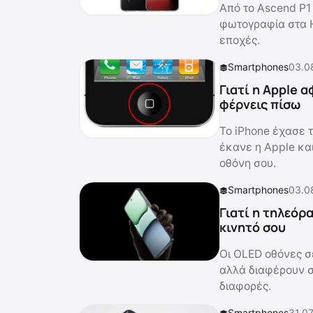
Από το Ascend P1 
φωτογραφία στα 
εποχές.
Smartphones
03.0
Γιατί η Apple 
φέρνεις πίσω
Το iPhone έχασε τ
έκανε η Apple και
οθόνη σου.
Smartphones
03.0
Γιατί η τηλεόρ
κινητό σου
Οι OLED οθόνες σε
αλλά διαφέρουν σε
διαφορές.
Smartphones
31.07