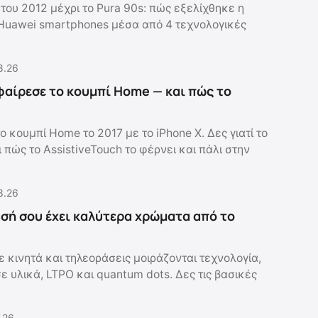
του 2012 μέχρι το Pura 90s: πώς εξελίχθηκε η
Huawei smartphones μέσα από 4 τεχνολογικές
8.26
αφαίρεσε το κουμπί Home — και πώς το
ο κουμπί Home το 2017 με το iPhone X. Δες γιατί το
 πώς το AssistiveTouch το φέρνει και πάλι στην
8.26
ασή σου έχει καλύτερα χρώματα από το
 κινητά και τηλεοράσεις μοιράζονται τεχνολογία,
 υλικά, LTPO και quantum dots. Δες τις βασικές
.26