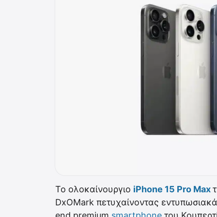
To ολοκαίνουργιο
iPhone 15 Pro Max
DxOMark πετυχαίνοντας εντυπωσιακά 
end premium
smartphone
του Κουπερτί