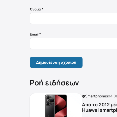
Όνομα
*
Email
*
Ροή ειδήσεων
Smartphones
04.0
Από το 2012 μέ
Huawei smartp