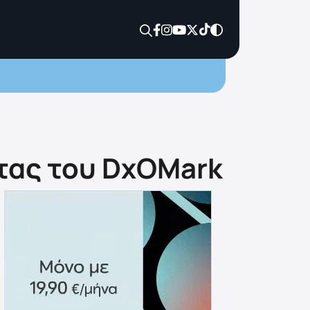
στας του DxOMark