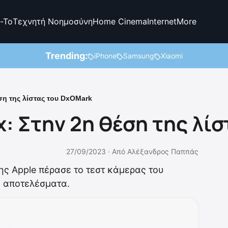
-To
Τεχνητή Νοημοσύνη
Home Cinema
Internet
More
Trending:
iPhone
Samsung
Xiaomi
ση της λίστας του DxOMark
x: Στην 2η θέση της λί
27/09/2023 ·
Από
Αλέξανδρος Παππάς
ης Apple πέρασε το τεστ κάμερας του
 αποτελέσματα.