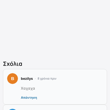
Σχόλια
bezilys
8 χρόνια πριν
Χαχαχα
Απάντηση