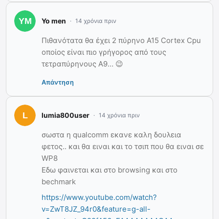
Yo men
14 χρόνια πριν
Πιθανότατα θα έχει 2 πύρηνο A15 Cortex Cpu
οποίος είναι πιο γρήγορος από τους
τετραπύρηνους A9… 😉
Απάντηση
lumia800user
14 χρόνια πριν
σωστα η qualcomm εκανε καλη δουλεια
φετος.. και θα ειναι και το τσιπ που θα ειναι σε
WP8
Εδω φαινεται και στο browsing και στο
bechmark
https://www.youtube.com/watch?
v=ZwT8JZ_94r0&feature=g-all-