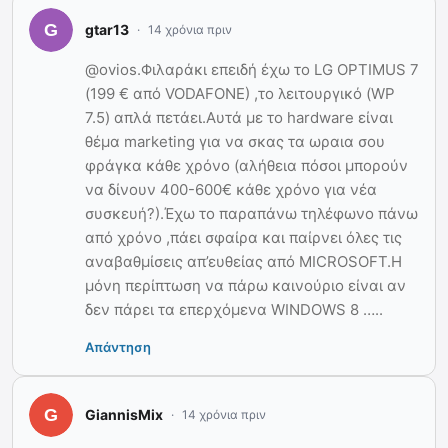
gtar13
14 χρόνια πριν
@ovios.Φιλαράκι επειδή έχω το LG OPTIMUS 7
(199 € από VODAFONE) ,το λειτουργικό (WP
7.5) απλά πετάει.Αυτά με το hardware είναι
θέμα marketing για να σκας τα ωραια σου
φράγκα κάθε χρόνο (αλήθεια πόσοι μπορούν
να δίνουν 400-600€ κάθε χρόνο για νέα
συσκευή?).Έχω το παραπάνω τηλέφωνο πάνω
από χρόνο ,πάει σφαίρα και παίρνει όλες τις
αναβαθμίσεις απ’ευθείας από MICROSOFT.Η
μόνη περίπτωση να πάρω καινούριο είναι αν
δεν πάρει τα επερχόμενα WINDOWS 8 …..
Απάντηση
GiannisMix
14 χρόνια πριν