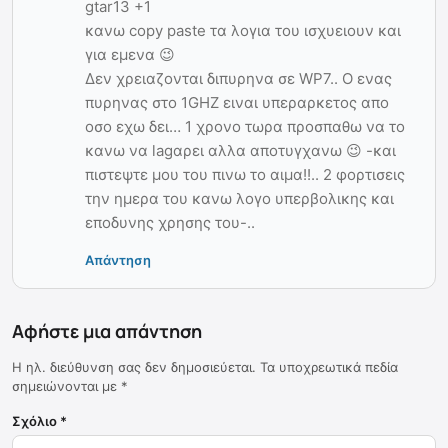
gtar13 +1
κανω copy paste τα λογια του ισχυειουν και
για εμενα 😉
Δεν χρειαζονται διπυρηνα σε WP7.. Ο ενας
πυρηνας στο 1GHZ ειναι υπεραρκετος απο
οσο εχω δει… 1 χρονο τωρα προσπαθω να το
κανω να lagαρει αλλα αποτυγχανω 😉 -και
πιστεψτε μου του πινω το αιμα!!.. 2 φορτισεις
την ημερα του κανω λογο υπερβολικης και
εποδυνης χρησης του-..
Απάντηση
Αφήστε μια απάντηση
Η ηλ. διεύθυνση σας δεν δημοσιεύεται.
Τα υποχρεωτικά πεδία
σημειώνονται με
*
Σχόλιο
*