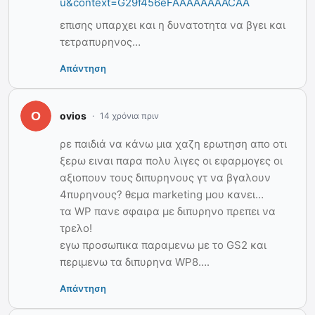
u&context=G29f456eFAAAAAAAACAA
επισης υπαρχει και η δυνατοτητα να βγει και
τετραπυρηνος…
Απάντηση
ovios
14 χρόνια πριν
ρε παιδιά να κάνω μια χαζη ερωτηση απο οτι
ξερω ειναι παρα πολυ λιγες οι εφαρμογες οι
αξιοπουν τους διπυρηνους γτ να βγαλουν
4πυρηνους? θεμα marketing μου κανει…
τα WP πανε σφαιρα με διπυρηνο πρεπει να
τρελο!
εγω προσωπικα παραμενω με το GS2 και
περιμενω τα διπυρηνα WP8….
Απάντηση