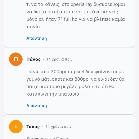
τι να το κάνεις, στο xperia ray δυσκολεύομαι
να δω τα pixel αυτό τι να το κάνει κανείς
μόνο αν ήταν 7″ full hd για να βλέπεις καμία
ταινία…..
Απάντηση
Πάνος
14 χρόνια πριν
Πάνω από 300ppi τα pixel δεν φαίνονται με
γυμνό μάτι οπότε και 800ppi να είναι δεν θα
παίζει και τόσο μεγάλο ρόλο + το ότι θα
καταπίνει την μπαταριά!
Απάντηση
Τασος
14 χρόνια πριν
Συμφωνω με Πανο