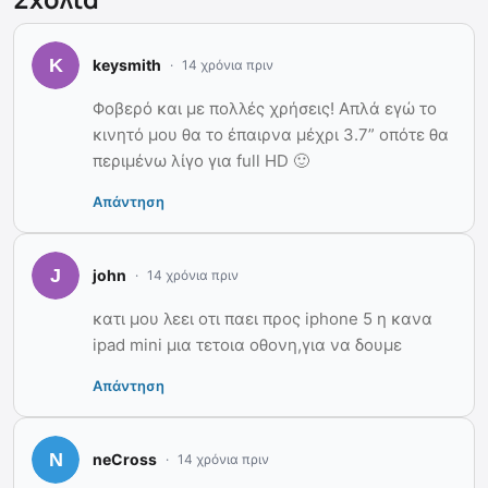
keysmith
14 χρόνια πριν
Φοβερό και με πολλές χρήσεις! Απλά εγώ το
κινητό μου θα το έπαιρνα μέχρι 3.7” οπότε θα
περιμένω λίγο για full HD 🙂
Απάντηση
john
14 χρόνια πριν
κατι μου λεει οτι παει προς iphone 5 η κανα
ipad mini μια τετοια οθονη,για να δουμε
Απάντηση
neCross
14 χρόνια πριν