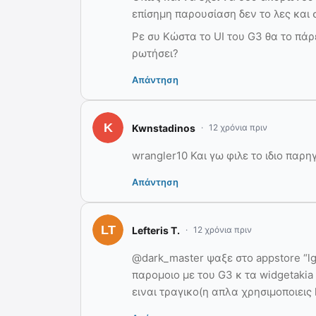
επίσημη παρουσίαση δεν το λες και 
Ρε συ Κώστα το UI του G3 θα το πάρ
ρωτήσει?
Απάντηση
Kwnstadinos
12 χρόνια πριν
wrangler10 Και γω φιλε το ιδιο παρη
Απάντηση
Lefteris T.
12 χρόνια πριν
@dark_master ψαξε στο appstore “lg
παρομοιο με του G3 κ τα widgetaki
ειναι τραγικο(η απλα χρησιμοποιεις 