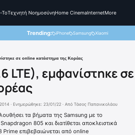
-To
Τεχνητή Νοημοσύνη
Home Cinema
Internet
More
Trending:
iPhone
Samsung
Xiaomi
νίστηκε σε online κατάστημα της Κορέας
.6 LTE), εμφανίστηκε σε
ορέας
2014 ·
Ενημερώθηκε: 23/01/22
·
Από
Τάσος Παπανικολάου
ολουθήσει τα βήματα της Samsung με το
Snapdragon 805 και διατίθεται αποκλειστικά
3 Prime επιβεβαιώνεται από online