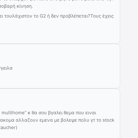
σοβαρή κίνηση.
ει τουλάχιστον το G2 ή δεν προβλέπεται?Τους έχεις
γγειλα
 multihome” κ θα σου βγαλει θεμα που ειναι
a ακομα αλλαζουν εμενα με βολεψε πολυ γτ το stock
laucher)