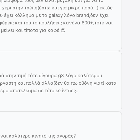
 η διαφορά τους δεν είναι μεγάλη και για να το
ο χέρι στην τσέπη(έστω και για μικρό ποσό…) εκτός
 έχει κόλλημα με τα galaxy λόγο brand,δεν έχει
έρεις και του το πουλήσεις κανένα 600+,τότε ναι
 μείνει και τίποτα για καφέ 😉
ρά στην τιμή τότε σίγουρα g3 λόγο καλύτερου
ργαστή και πολλά άλλα(δεν θα πω οθόνη γιατί κατά
τερο αποτέλεσμα σε τέτοιες ίντσες…
ίναι καλύτερο κινητό της αγοράς?