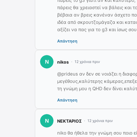
πάρεις το g3 γιατί αν και καλύτερο,
πάρεις θα χρειαστεί να βάλεις και τ
βέβαια αν βρεις κανέναν άσχετο που
ιδέα από σκρουτζομάγαζα και καταφ
αξίζει να πας για το g3 και ίσως σου
Απάντηση
nikos
12 χρόνια πριν
@prideus αν δεν σε νοιάζει η διαφο
μεγέθους,καλύτερης κάμερας,επεξε
τη γνώμη μου η QHD δεν δίνει καλύ
Απάντηση
ΝΕΚΤΑΡΙΟΣ
12 χρόνια πριν
niko θα ήθελα την γνώμη σου ποιο ε