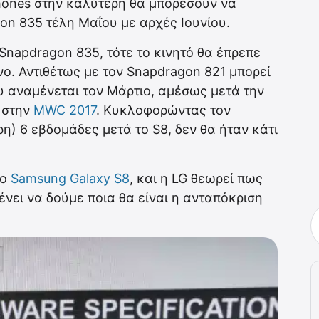
hones στην καλύτερη θα μπορέσουν να
n 835 τέλη Μαΐου με αρχές Ιουνίου.
 Snapdragon 835, τότε το κινητό θα έπρεπε
ηνο. Αντιθέτως με τον Snapdragon 821 μπορεί
υ αναμένεται τον Μάρτιο, αμέσως μετά την
 στην
MWC 2017
. Κυκλοφορώντας τον
ρη) 6 εβδομάδες μετά το S8, δεν θα ήταν κάτι
το
Samsung Galaxy S8
, και η LG θεωρεί πως
ένει να δούμε ποια θα είναι η ανταπόκριση