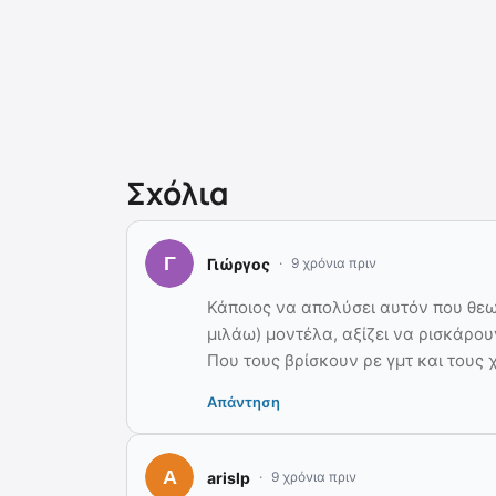
Σχόλια
Γιώργος
9 χρόνια πριν
Κάποιος να απολύσει αυτόν που θεω
μιλάω) μοντέλα, αξίζει να ρισκάρου
Που τους βρίσκουν ρε γμτ και τους
Απάντηση
arislp
9 χρόνια πριν