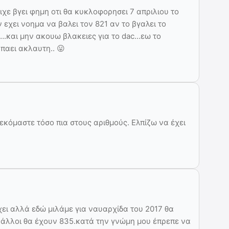
 ειχε βγει φημη οτι θα κυκλοφορησει 7 απριλιου το
 εχει νοημα να βαλει τον 821 αν το βγαλει το
ο….και μην ακουω βλακειες για το dac…εω το
 παει ακλαυτη.. 😛
τεκόμαστε τόσο πια στους αριθμούς. Ελπίζω να έχει
χει αλλά εδώ μιλάμε για ναυαρχίδα του 2017 θα
ι άλλοι θα έχουν 835.κατά την γνώμη μου έπρεπε να