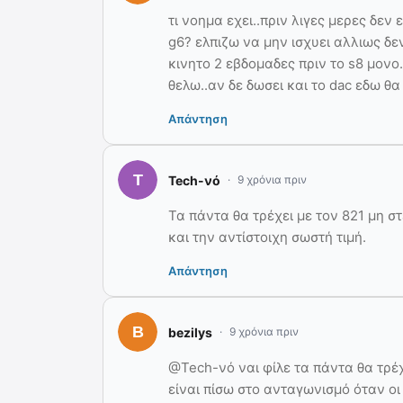
τι νοημα εχει..πριν λιγες μερες δεν
g6? ελπιζω να μην ισχυει αλλιως δεν
κινητο 2 εβδομαδες πριν το s8 μον
θελω..αν δε δωσει και το dac εδω θα
Απάντηση
Tech-νό
9 χρόνια πριν
Τα πάντα θα τρέχει με τον 821 μη σ
και την αντίστοιχη σωστή τιμή.
Απάντηση
bezilys
9 χρόνια πριν
@Tech-νό ναι φίλε τα πάντα θα τρέ
είναι πίσω στο ανταγωνισμό όταν ο