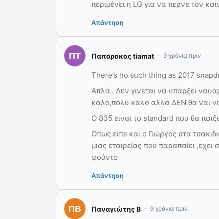
περιμένει η LG για να περνε τον κα
Απάντηση
Παπαροκας tiamat
9 χρόνια πριν
There’s no such thing as 2017 snapd
Απλα.. Δεν γινεται να υπαρξει ναυα
καλο,πολυ καλο αλλα ΔΕΝ θα ναι ν
Ο 835 ειναι το standard που θα παιξε
Οπως ειπε και ο Γιώργος στα τσακιδ
μιας εταιρείας που παραπαίει ,εχει 
φούντο
Απάντηση
Παναγιώτης Β
9 χρόνια πριν