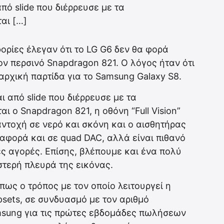
ό slide που διέρρευσε με τα
αι […]
ρίες έλεγαν ότι το LG G6 δεν θα φορά
ν περσινό Snapdragon 821. O λόγος ήταν ότι
αρχική παρτίδα για το Samsung Galaxy S8.
 από slide που διέρρευσε με τα
ται ο Snapdragon 821, η οθόνη “Full Vision”
αντοχή σε νερό και σκόνη και ο αισθητήρας
αφορά και σε quad DAC, αλλά είναι πιθανό
ς αγορές. Επίσης, βλέπουμε και ένα πολύ
ιστερή πλευρά της εικόνας.
ως ο τρόπος με τον οποίο λειτουργεί η
psets, σε συνδυασμό με τον αριθμό
msung για τις πρώτες εβδομάδες πωλήσεων