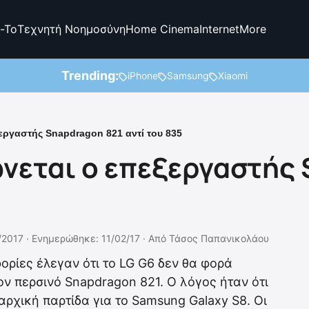
-To
Τεχνητή Νοημοσύνη
Home Cinema
Internet
More
Trending:
iPhone
Samsung
Xiaomi
εργαστής Snapdragon 821 αντί του 835
ώνεται ο επεξεργαστής
/2017 ·
Ενημερώθηκε: 11/02/17
·
Από
Τάσος Παπανικολάου
ρίες έλεγαν ότι το LG G6 δεν θα φορά
ν περσινό Snapdragon 821. O λόγος ήταν ότι
αρχική παρτίδα για το Samsung Galaxy S8. Οι